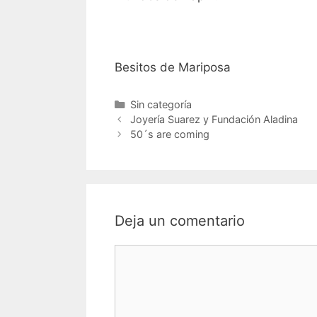
Besitos de Mariposa
Categorías
Sin categoría
Navegación
Joyería Suarez y Fundación Aladina
de
50´s are coming
entradas
Deja un comentario
Comentario