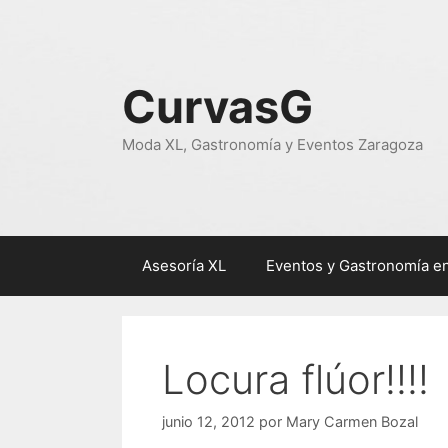
Saltar
al
contenido
CurvasG
Moda XL, Gastronomía y Eventos Zaragoza
Asesoría XL
Eventos y Gastronomía e
Locura flúor!!!!
junio 12, 2012
por
Mary Carmen Bozal