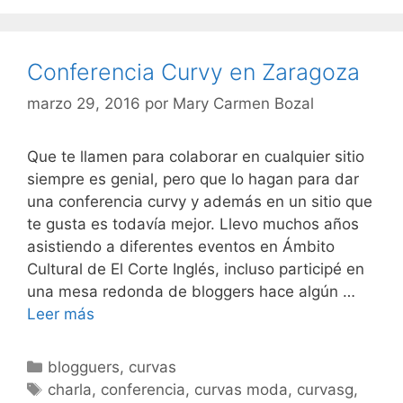
Conferencia Curvy en Zaragoza
marzo 29, 2016
por
Mary Carmen Bozal
Que te llamen para colaborar en cualquier sitio
siempre es genial, pero que lo hagan para dar
una conferencia curvy y además en un sitio que
te gusta es todavía mejor. Llevo muchos años
asistiendo a diferentes eventos en Ámbito
Cultural de El Corte Inglés, incluso participé en
una mesa redonda de bloggers hace algún …
Conferencia
Leer más
Curvy
en
Categorías
blogguers
,
curvas
Zaragoza
Etiquetas
charla
,
conferencia
,
curvas moda
,
curvasg
,