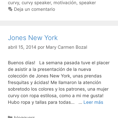
curvy
,
curvy speaker
,
motivación
,
speaker
Deja un comentario
Jones New York
abril 15, 2014
por
Mary Carmen Bozal
Buenos días! La semana pasada tuve el placer
de asistir a la presentación de la nueva
colección de Jones New York, unas prendas
fresquitas y ácidas! Me llamaron la atención
sobretodo los colores y los patrones, una mujer
curvy con ropa estilosa, como a mi me gusta!
Jones
Hubo ropa y tallas para todas… …
Leer más
New
York
Categorías
blogguers