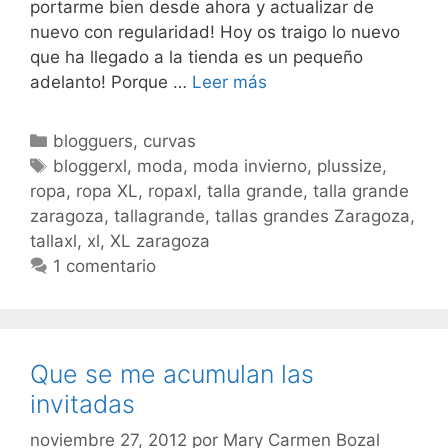
portarme bien desde ahora y actualizar de
nuevo con regularidad! Hoy os traigo lo nuevo
que ha llegado a la tienda es un pequeño
Volviendo
adelanto! Porque …
Leer más
a
la
Categorías
blogguers
,
curvas
normalidad
Etiquetas
bloggerxl
,
moda
,
moda invierno
,
plussize
,
ropa
,
ropa XL
,
ropaxl
,
talla grande
,
talla grande
zaragoza
,
tallagrande
,
tallas grandes Zaragoza
,
tallaxl
,
xl
,
XL zaragoza
1 comentario
Que se me acumulan las
invitadas
noviembre 27, 2012
por
Mary Carmen Bozal