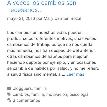
A veces los cambios son
necesarios…
mayo 31, 2016
por
Mary Carmen Bozal
Los cambios en nuestras vidas pueden
producirse por diferentes motivos, unas veces
cambiamos de trabajo porque no nos queda
más remedia, nos han despedido del anterior,
otras cambiamos de hábitos para mejorar,
haciendo deporte por ejemplo, y en ocasiones
se cambia de hábitos por salud, y no me refiero
A
a salud física sino mental, a …
Leer más
veces
los
Categorías
blogguers
,
familia
cambios
Etiquetas
cambios
,
familia
,
motivación
,
psicología
son
3 comentarios
necesarios