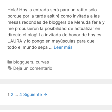
Hola! Hoy la entrada será para un ratito sólo
porque por la tarde asitiré como invitada a las
mesas redondas de bloggers de Menuda feria y
me propusieron la posibilidad de actualizar en
directo el blog! La invitada de honor de hoy es
LAURA y lo pongo en mayúsculas para que
Chic
todo el mundo sepa …
Leer más
chic
Categorías
blogguers
,
curvas
Deja un comentario
Navegación
1
2
…
4
Siguiente →
de
entradas