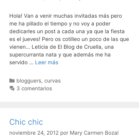
Hola! Van a venir muchas invitadas más pero
me ha pillado el tiempo y no voy a poder
dedicarles un post a cada una ya que la fiesta
es el jueves! Pero os cotilleo un poco de las que
vienen… Leticia de El Blog de Cruella, una
supercurranta nata y que además me ha
Que
servido …
Leer más
se
me
Categorías
blogguers
,
curvas
acumulan
3 comentarios
las
invitadas
Chic chic
noviembre 24, 2012
por
Mary Carmen Bozal