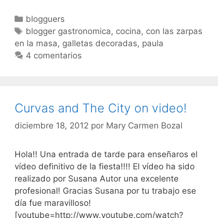
Categorías
blogguers
Etiquetas
blogger gastronomica
,
cocina
,
con las zarpas
en la masa
,
galletas decoradas
,
paula
4 comentarios
Curvas and The City on video!
diciembre 18, 2012
por
Mary Carmen Bozal
Hola!! Una entrada de tarde para enseñaros el
vídeo definitivo de la fiesta!!!! El vídeo ha sido
realizado por Susana Autor una excelente
profesional! Gracias Susana por tu trabajo ese
día fue maravilloso!
[youtube=http://www.youtube.com/watch?