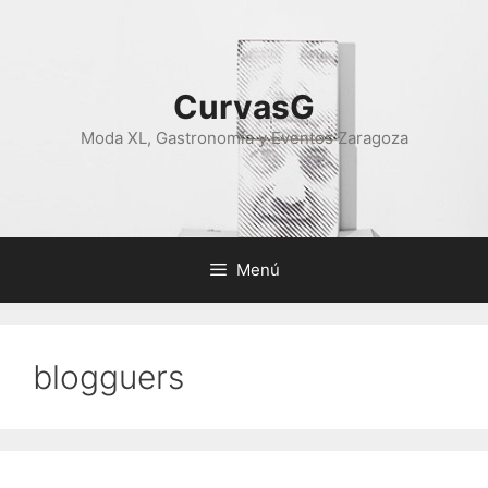
Saltar
al
contenido
CurvasG
Moda XL, Gastronomía y Eventos Zaragoza
Menú
blogguers