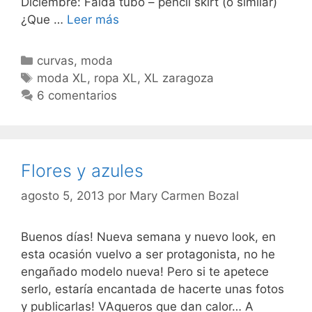
Diciembre: Falda tubo – pencil skirt (o similar)
6
¿Que …
Leer más
prendas,
6
Categorías
curvas
,
moda
bloggers,
Etiquetas
moda XL
,
ropa XL
,
XL zaragoza
6
6 comentarios
estilos
Flores y azules
agosto 5, 2013
por
Mary Carmen Bozal
Buenos días! Nueva semana y nuevo look, en
esta ocasión vuelvo a ser protagonista, no he
engañado modelo nueva! Pero si te apetece
serlo, estaría encantada de hacerte unas fotos
y publicarlas! VAqueros que dan calor… A