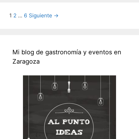
Navegación
1
2
…
6
Siguiente →
de
entradas
Mi blog de gastronomía y eventos en
Zaragoza