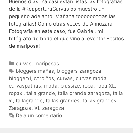
Buenos días! Ya casí están listas las fotografías
de la #ReaperturaCurvas os muestro un
pequeño adelanto! Mañana tooooooodas las
fotografías! Como otras veces de Almozara
Fotografía en este caso, fue Gabriel, mi
fotógrafo de boda el que vino al evento! Besitos
de mariposa!
Categorías
curvas
,
mariposas
Etiquetas
bloggers mañas
,
bloggers zaragoza
,
bloggerxl
,
corpiños
,
curvas
,
curvas moda
,
curvaspatrias
,
moda
,
plussize
,
ropa
,
ropa XL
,
ropaxl
,
talla grande
,
talla grande zaragoza
,
talla
xl
,
tallagrande
,
tallas grandes
,
tallas grandes
Zaragoza
,
XL zaragoza
Deja un comentario