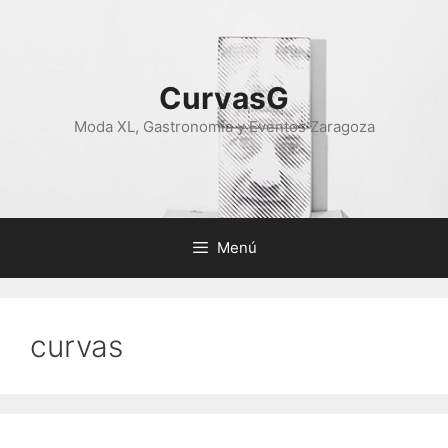
Saltar
al
contenido
CurvasG
Moda XL, Gastronomía y Eventos Zaragoza
Menú
curvas