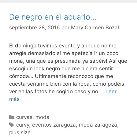
De negro en el acuario…
septiembre 28, 2016
por
Mary Carmen Bozal
El domingo tuvimos evento y aunque no me
arregle demasiado si me apetecía ir un poco
mona, una que es presumida ya sabéis! Así que
escogí un look negro que me hiciera sentir
cómoda… Últimamente reconozco que me
cuesta sentirme bien con la ropa, como podéis
ver en las fotos he cogido peso y no …
Leer
De
más
negro
en
Categorías
curvas
,
moda
el
Etiquetas
curvy
,
eventos zaragoza
,
moda zaragoza
,
acuario…
plus size