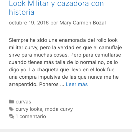
Look Militar y cazadora con
historia
octubre 19, 2016
por
Mary Carmen Bozal
Siempre he sido una enamorada del rollo look
militar curvy, pero la verdad es que el camuflaje
sirve para muchas cosas. Pero para camuflarse
cuando tienes más talla de lo normal no, os lo
digo yo. La chaqueta que llevo en el look fue
una compra impulsiva de las que nunca me he
Look
arrepentido. Poneros …
Leer más
Militar
y
Categorías
curvas
cazadora
Etiquetas
curvy looks
,
moda curvy
con
1 comentario
historia