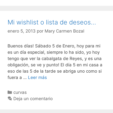
Mi wishlist o lista de deseos…
enero 5, 2013
por
Mary Carmen Bozal
Buenos días! Sábado 5 de Enero, hoy para mi
es un día especial, siempre lo ha sido, yo hoy
tengo que ver la cabalgata de Reyes, y es una
obligación, se ve y punto! El día 5 en mi casa a
eso de las 5 de la tarde se abriga uno como si
Mi
fuera a …
Leer más
wishlist
o
Categorías
curvas
lista
Deja un comentario
de
deseos…