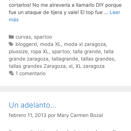
cortarlos! No me atrevería a llamarlo DIY porque
fue un ataque de tijera y vale! El top fue …
Leer
Flores
más
y
azules
Categorías
curvas
,
spartoo
Etiquetas
bloggerxl
,
moda XL
,
moda xl zaragoza
,
plussize
,
ropa XL
,
spartoo
,
talla grande
,
talla
grande zaragoza
,
tallagrande
,
tallas grandes
,
tallas grandes Zaragoza
,
xl
,
XL zaragoza
1 comentario
Un adelanto…
febrero 11, 2013
por
Mary Carmen Bozal