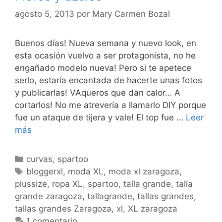
agosto 5, 2013
por
Mary Carmen Bozal
Buenos días! Nueva semana y nuevo look, en
esta ocasión vuelvo a ser protagonista, no he
engañado modelo nueva! Pero si te apetece
serlo, estaría encantada de hacerte unas fotos
y publicarlas! VAqueros que dan calor… A
cortarlos! No me atrevería a llamarlo DIY porque
fue un ataque de tijera y vale! El top fue …
Leer
Flores
más
y
azules
Categorías
curvas
,
spartoo
Etiquetas
bloggerxl
,
moda XL
,
moda xl zaragoza
,
plussize
,
ropa XL
,
spartoo
,
talla grande
,
talla
grande zaragoza
,
tallagrande
,
tallas grandes
,
tallas grandes Zaragoza
,
xl
,
XL zaragoza
1 comentario