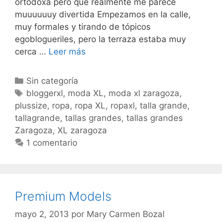
ortodoxa pero que realmente me parece
muuuuuuy divertida Empezamos en la calle,
muy formales y tirando de tópicos
egoblogueriles, pero la terraza estaba muy
Guiños
cerca …
Leer más
Categorías
Sin categoría
Etiquetas
bloggerxl
,
moda XL
,
moda xl zaragoza
,
plussize
,
ropa
,
ropa XL
,
ropaxl
,
talla grande
,
tallagrande
,
tallas grandes
,
tallas grandes
Zaragoza
,
XL zaragoza
1 comentario
Premium Models
mayo 2, 2013
por
Mary Carmen Bozal