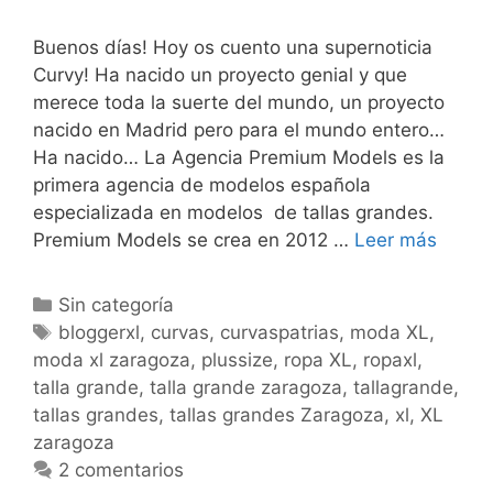
Buenos días! Hoy os cuento una supernoticia
Curvy! Ha nacido un proyecto genial y que
merece toda la suerte del mundo, un proyecto
nacido en Madrid pero para el mundo entero…
Ha nacido… La Agencia Premium Models es la
primera agencia de modelos española
especializada en modelos de tallas grandes.
Premi
Premium Models se crea en 2012 …
Leer más
Model
Categorías
Sin categoría
Etiquetas
bloggerxl
,
curvas
,
curvaspatrias
,
moda XL
,
moda xl zaragoza
,
plussize
,
ropa XL
,
ropaxl
,
talla grande
,
talla grande zaragoza
,
tallagrande
,
tallas grandes
,
tallas grandes Zaragoza
,
xl
,
XL
zaragoza
2 comentarios