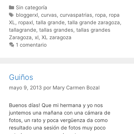
Categorías
Sin categoría
Etiquetas
bloggerxl
,
curvas
,
curvaspatrias
,
ropa
,
ropa
XL
,
ropaxl
,
talla grande
,
talla grande zaragoza
,
tallagrande
,
tallas grandes
,
tallas grandes
Zaragoza
,
xl
,
XL zaragoza
1 comentario
Guiños
mayo 9, 2013
por
Mary Carmen Bozal
Buenos días! Que mi hermana y yo nos
juntemos una mañana con una cámara de
fotos, un rato y poca vergüenza da como
resultado una sesión de fotos muy poco