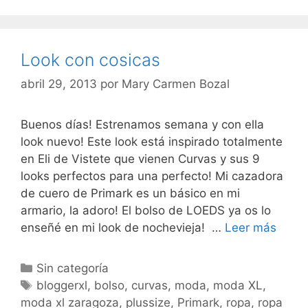
Look con cosicas
abril 29, 2013
por
Mary Carmen Bozal
Buenos días! Estrenamos semana y con ella
look nuevo! Este look está inspirado totalmente
en Eli de Vistete que vienen Curvas y sus 9
looks perfectos para una perfecto! Mi cazadora
de cuero de Primark es un básico en mi
armario, la adoro! El bolso de LOEDS ya os lo
Look
enseñé en mi look de nochevieja! …
Leer más
con
cosic
Categorías
Sin categoría
Etiquetas
bloggerxl
,
bolso
,
curvas
,
moda
,
moda XL
,
moda xl zaragoza
,
plussize
,
Primark
,
ropa
,
ropa