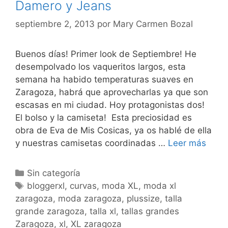
Damero y Jeans
septiembre 2, 2013
por
Mary Carmen Bozal
Buenos días! Primer look de Septiembre! He
desempolvado los vaqueritos largos, esta
semana ha habido temperaturas suaves en
Zaragoza, habrá que aprovecharlas ya que son
escasas en mi ciudad. Hoy protagonistas dos!
El bolso y la camiseta! Esta preciosidad es
obra de Eva de Mis Cosicas, ya os hablé de ella
Dame
y nuestras camisetas coordinadas …
Leer más
y
Jean
Categorías
Sin categoría
Etiquetas
bloggerxl
,
curvas
,
moda XL
,
moda xl
zaragoza
,
moda zaragoza
,
plussize
,
talla
grande zaragoza
,
talla xl
,
tallas grandes
Zaragoza
,
xl
,
XL zaragoza