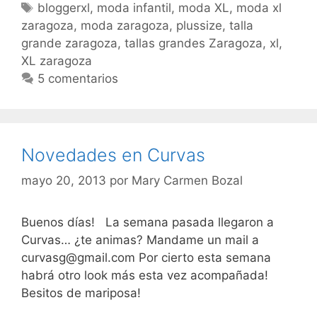
Martin
Etiquetas
bloggerxl
,
moda infantil
,
moda XL
,
moda xl
zaragoza
,
moda zaragoza
,
plussize
,
talla
grande zaragoza
,
tallas grandes Zaragoza
,
xl
,
XL zaragoza
5 comentarios
Novedades en Curvas
mayo 20, 2013
por
Mary Carmen Bozal
Buenos días! La semana pasada llegaron a
Curvas… ¿te animas? Mandame un mail a
curvasg@gmail.com Por cierto esta semana
habrá otro look más esta vez acompañada!
Besitos de mariposa!