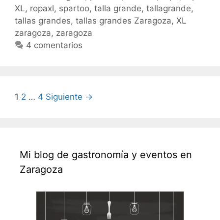
XL
,
ropaxl
,
spartoo
,
talla grande
,
tallagrande
,
tallas grandes
,
tallas grandes Zaragoza
,
XL
zaragoza
,
zaragoza
4 comentarios
Navegación
1
2
…
4
Siguiente →
de
entradas
Mi blog de gastronomía y eventos en
Zaragoza