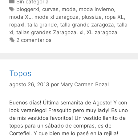
Categorías
Sin categoría
bueno…
Etiquetas
bloggerxl
,
curvas
,
moda
,
moda invierno
,
moda XL
,
moda xl zaragoza
,
plussize
,
ropa XL
,
ropaxl
,
talla grande
,
talla grande zaragoza
,
talla
xl
,
tallas grandes Zaragoza
,
xl
,
XL zaragoza
2 comentarios
Topos
agosto 26, 2013
por
Mary Carmen Bozal
Buenos días! Última semanita de Agosto! Y con
look veraniego! Fresquito pero muy lady! Es uno
de mis vestidos favoritos! Un vestido llenito de
topos para un sábado de compras, es de
Cortefiel. Y que bien me lo pasé en la rejilla!