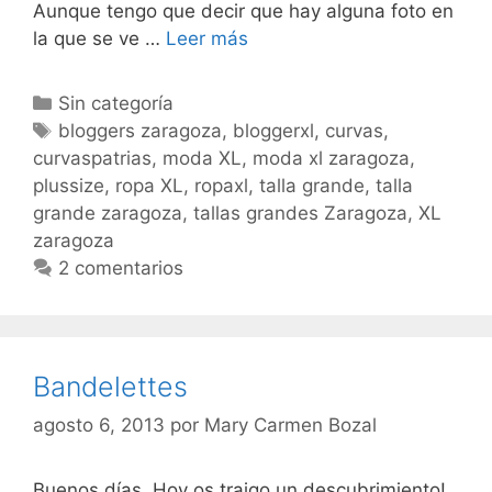
Aunque tengo que decir que hay alguna foto en
Topos
la que se ve …
Leer más
Categorías
Sin categoría
Etiquetas
bloggers zaragoza
,
bloggerxl
,
curvas
,
curvaspatrias
,
moda XL
,
moda xl zaragoza
,
plussize
,
ropa XL
,
ropaxl
,
talla grande
,
talla
grande zaragoza
,
tallas grandes Zaragoza
,
XL
zaragoza
2 comentarios
Bandelettes
agosto 6, 2013
por
Mary Carmen Bozal
Buenos días, Hoy os traigo un descubrimiento!