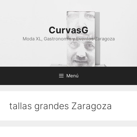
Saltar
al
contenido
CurvasG
Moda XL, Gastronomía y Eventos Zaragoza
Menú
tallas grandes Zaragoza