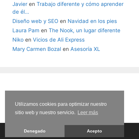
Javier
en
Trabajo diferente y cómo aprender
de él…
Diseño web y SEO
en
Navidad en los pies
Laura Pam
en
The Nook, un lugar diferente
Niko
en
Vicios de Ali Express
Mary Carmen Bozal
en
Asesoría XL
Utilizamos cookies para optimizar nuestro
sitio web y nuestro servicio.
Leer más
Denegado
Acepto
© 2026 CurvasG
• Funciona con
GeneratePress