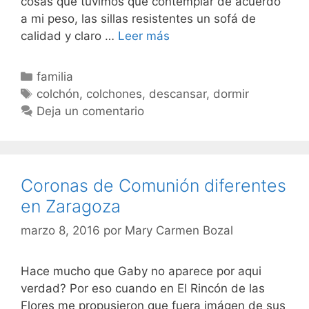
cosas que tuvimos que contemplar de acuerdo
a mi peso, las sillas resistentes un sofá de
¿Como
calidad y claro …
Leer más
elegir
colchón
Categorías
familia
con
Etiquetas
colchón
,
colchones
,
descansar
,
dormir
sobrepeso?
Deja un comentario
Coronas de Comunión diferentes
en Zaragoza
marzo 8, 2016
por
Mary Carmen Bozal
Hace mucho que Gaby no aparece por aqui
verdad? Por eso cuando en El Rincón de las
Flores me propusieron que fuera imágen de sus