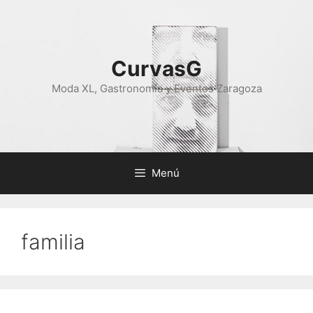
Saltar
al
contenido
CurvasG
Moda XL, Gastronomía y Eventos Zaragoza
Menú
familia