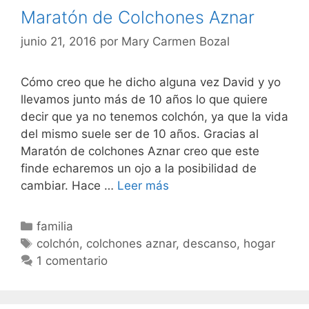
Maratón de Colchones Aznar
junio 21, 2016
por
Mary Carmen Bozal
Cómo creo que he dicho alguna vez David y yo
llevamos junto más de 10 años lo que quiere
decir que ya no tenemos colchón, ya que la vida
del mismo suele ser de 10 años. Gracias al
Maratón de colchones Aznar creo que este
finde echaremos un ojo a la posibilidad de
Maratón
cambiar. Hace …
Leer más
de
Colchones
Categorías
familia
Aznar
Etiquetas
colchón
,
colchones aznar
,
descanso
,
hogar
1 comentario