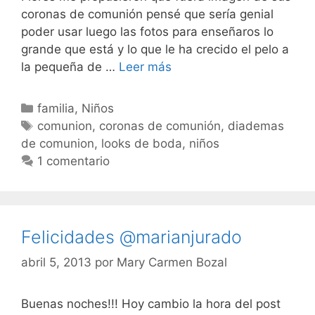
coronas de comunión pensé que sería genial
poder usar luego las fotos para enseñaros lo
grande que está y lo que le ha crecido el pelo a
Coronas
la pequeña de …
Leer más
de
Comunión
Categorías
familia
,
Niños
diferentes
Etiquetas
comunion
,
coronas de comunión
,
diademas
en
de comunion
,
looks de boda
,
niños
Zaragoza
1 comentario
Felicidades @marianjurado
abril 5, 2013
por
Mary Carmen Bozal
Buenas noches!!! Hoy cambio la hora del post