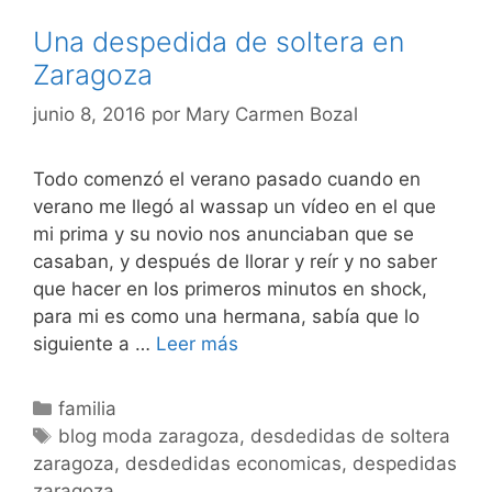
Una despedida de soltera en
Zaragoza
junio 8, 2016
por
Mary Carmen Bozal
Todo comenzó el verano pasado cuando en
verano me llegó al wassap un vídeo en el que
mi prima y su novio nos anunciaban que se
casaban, y después de llorar y reír y no saber
que hacer en los primeros minutos en shock,
para mi es como una hermana, sabía que lo
Una
siguiente a …
Leer más
despedida
de
Categorías
familia
soltera
Etiquetas
blog moda zaragoza
,
desdedidas de soltera
en
zaragoza
,
desdedidas economicas
,
despedidas
Zaragoza
zaragoza