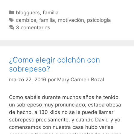
veces
los
Categorías
blogguers
,
familia
cambios
Etiquetas
cambios
,
familia
,
motivación
,
psicología
son
3 comentarios
necesarios
¿Como elegir colchón con
sobrepeso?
marzo 22, 2016
por
Mary Carmen Bozal
Como sabéis durante muchos años he tenido
un sobrepeso muy pronunciado, estaba obesa
de hecho, a 130 kilos no se le puede llamar
sobrepeso precisamente, y cuando David y yo
comenzamos con nuestra casa hubo varias