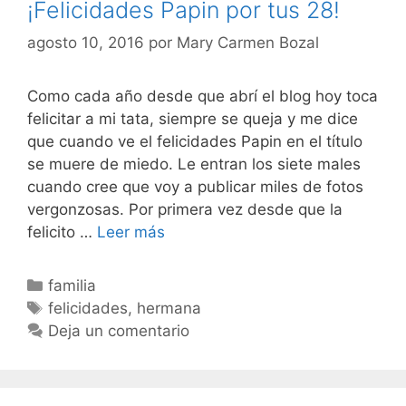
¡Felicidades Papin por tus 28!
agosto 10, 2016
por
Mary Carmen Bozal
Como cada año desde que abrí el blog hoy toca
felicitar a mi tata, siempre se queja y me dice
que cuando ve el felicidades Papin en el título
se muere de miedo. Le entran los siete males
cuando cree que voy a publicar miles de fotos
vergonzosas. Por primera vez desde que la
¡Felicidades
felicito …
Leer más
Papin
por
Categorías
familia
tus
Etiquetas
felicidades
,
hermana
28!
Deja un comentario