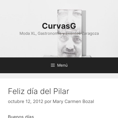
Saltar
al
contenido
CurvasG
Moda XL, Gastronomía y Eventos Zaragoza
Menú
Feliz día del Pilar
octubre 12, 2012
por
Mary Carmen Bozal
Buenos días,