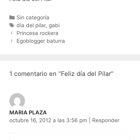
Categorías
Sin categoría
Etiquetas
dia del pilar
,
gabi
Navegación
Princesa rockera
de
Egoblogger baturra
entradas
1 comentario en “Feliz día del Pilar”
MARIA PLAZA
octubre 16, 2012 a las 3:56 pm
|
Responder