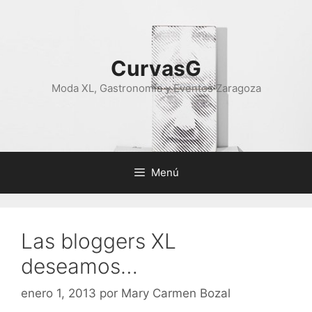
Saltar
al
contenido
CurvasG
Moda XL, Gastronomía y Eventos Zaragoza
Menú
Las bloggers XL
deseamos…
enero 1, 2013
por
Mary Carmen Bozal