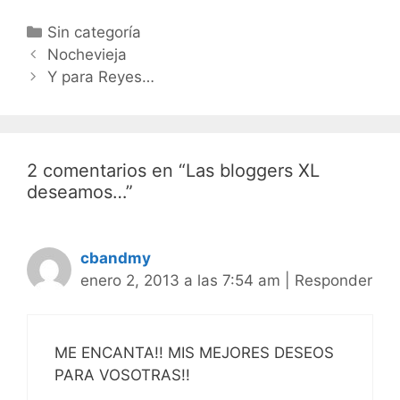
Categorías
Sin categoría
Navegación
Nochevieja
de
Y para Reyes…
entradas
2 comentarios en “Las bloggers XL
deseamos…”
cbandmy
enero 2, 2013 a las 7:54 am
|
Responder
ME ENCANTA!! MIS MEJORES DESEOS
PARA VOSOTRAS!!