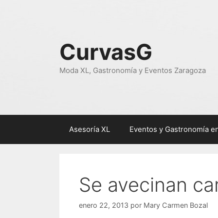
Saltar
al
contenido
CurvasG
Moda XL, Gastronomía y Eventos Zaragoza
Asesoría XL
Eventos y Gastronomía e
Se avecinan c
enero 22, 2013
por
Mary Carmen Bozal