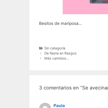
Besitos de mariposa…
Categorías
Sin categoría
Navegación
De fiesta en Rasgos
de
Más cambios…
entradas
3 comentarios en “Se avecin
Paula