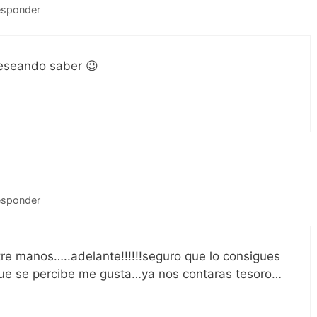
esponder
eseando saber 😉
esponder
tre manos…..adelante!!!!!!seguro que lo consigues
que se percibe me gusta…ya nos contaras tesoro…