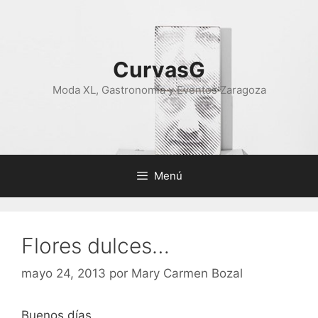
Saltar
al
contenido
CurvasG
Moda XL, Gastronomía y Eventos Zaragoza
Menú
Flores dulces…
mayo 24, 2013
por
Mary Carmen Bozal
Buenos días,