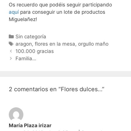
Os recuerdo que podéis seguir participando
aquí
para conseguir un lote de productos
Miguelañez!
Categorías
Sin categoría
Etiquetas
aragon
,
flores en la mesa
,
orgullo maño
Navegación
100.000 gracias
de
Familia…
entradas
2 comentarios en “Flores dulces…”
María Plaza irizar