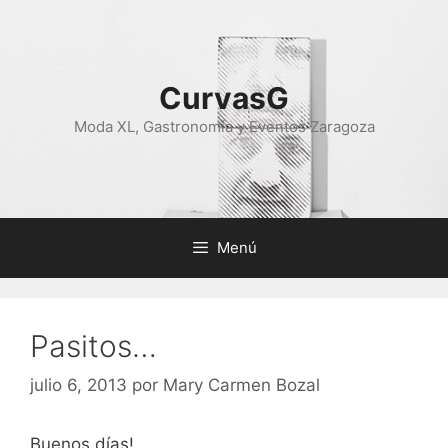
Saltar
al
contenido
CurvasG
Moda XL, Gastronomía y Eventos Zaragoza
Menú
Pasitos…
julio 6, 2013
por
Mary Carmen Bozal
Buenos días!