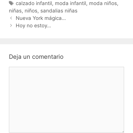
Etiquetas
calzado infantil
,
moda infantil
,
moda niños
,
niñas
,
niños
,
sandalias niñas
Navegación
Nueva York mágica…
de
Hoy no estoy…
entradas
Deja un comentario
Comentario