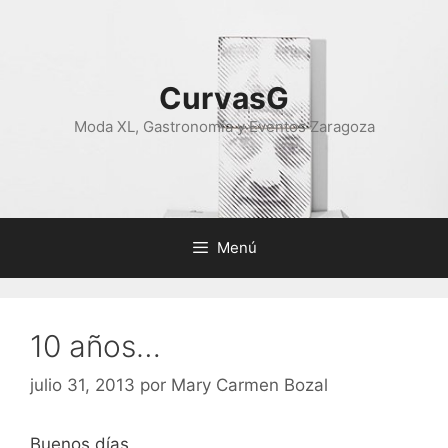
Saltar
al
contenido
CurvasG
Moda XL, Gastronomía y Eventos Zaragoza
Menú
10 años…
julio 31, 2013
por
Mary Carmen Bozal
Buenos días,