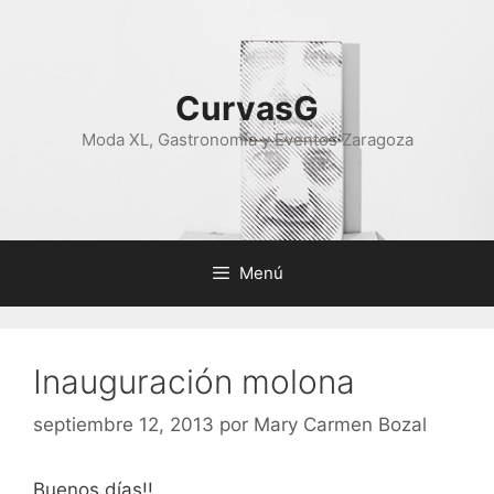
Saltar
al
contenido
CurvasG
Moda XL, Gastronomía y Eventos Zaragoza
Menú
Inauguración molona
septiembre 12, 2013
por
Mary Carmen Bozal
Buenos días!!