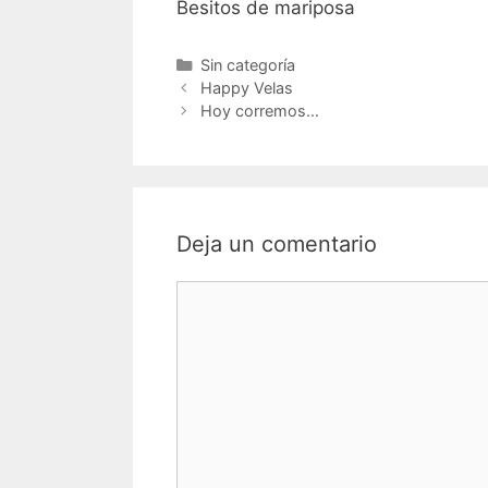
Besitos de mariposa
Categorías
Sin categoría
Navegación
Happy Velas
de
Hoy corremos…
entradas
Deja un comentario
Comentario