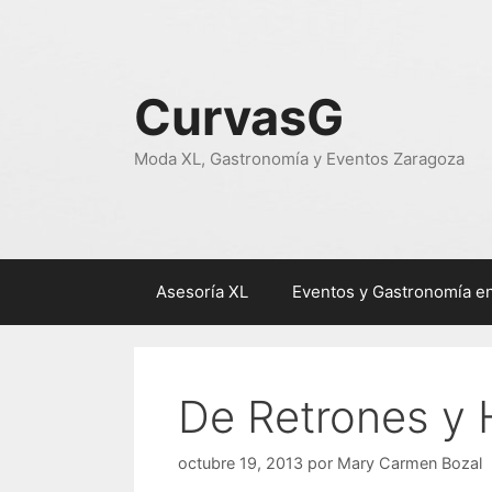
Saltar
al
contenido
CurvasG
Moda XL, Gastronomía y Eventos Zaragoza
Asesoría XL
Eventos y Gastronomía e
De Retrones y
octubre 19, 2013
por
Mary Carmen Bozal