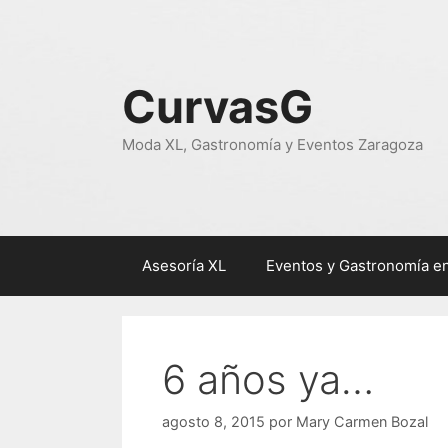
Saltar
al
contenido
CurvasG
Moda XL, Gastronomía y Eventos Zaragoza
Asesoría XL
Eventos y Gastronomía e
6 años ya…
agosto 8, 2015
por
Mary Carmen Bozal