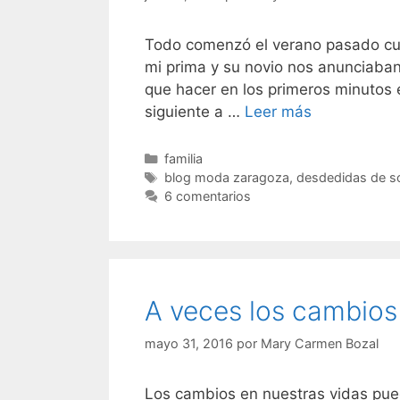
Todo comenzó el verano pasado cua
mi prima y su novio nos anunciaban
que hacer en los primeros minutos
Una
siguiente a …
Leer más
despedida
de
Categorías
familia
Etiquetas
soltera
blog moda zaragoza
,
desdedidas de so
6 comentarios
en
Zaragoza
A veces los cambios
mayo 31, 2016
por
Mary Carmen Bozal
Los cambios en nuestras vidas pue