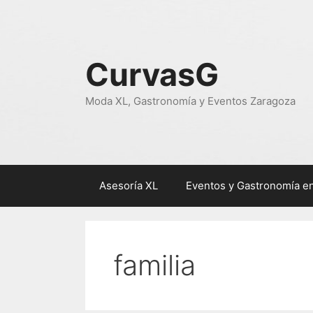
Saltar
al
contenido
CurvasG
Moda XL, Gastronomía y Eventos Zaragoza
Asesoría XL
Eventos y Gastronomía e
familia