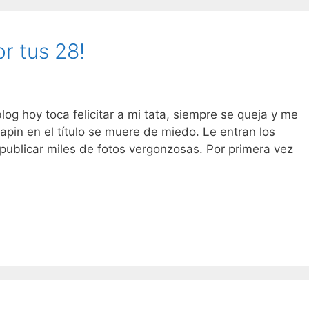
or tus 28!
g hoy toca felicitar a mi tata, siempre se queja y me
apin en el título se muere de miedo. Le entran los
publicar miles de fotos vergonzosas. Por primera vez
licidades
pin
r