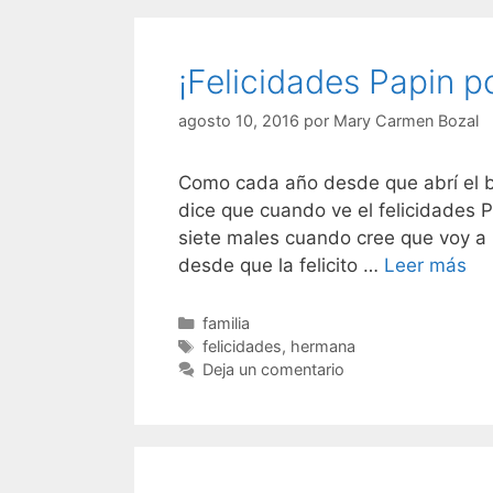
¡Felicidades Papin p
agosto 10, 2016
por
Mary Carmen Bozal
Como cada año desde que abrí el blo
dice que cuando ve el felicidades P
siete males cuando cree que voy a 
¡Fe
desde que la felicito …
Leer más
Pa
po
Categorías
familia
Etiquetas
tus
felicidades
,
hermana
Deja un comentario
28!