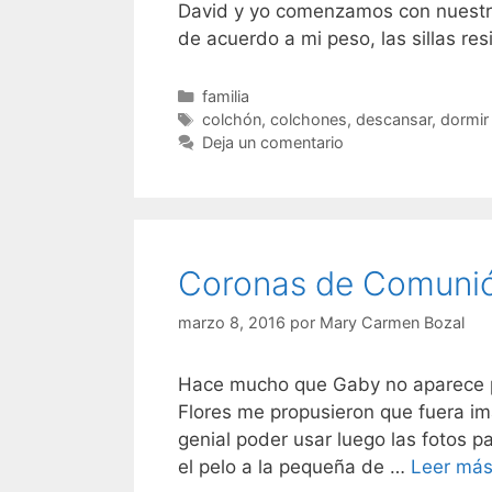
David y yo comenzamos con nuestr
de acuerdo a mi peso, las sillas re
Categorías
familia
Etiquetas
colchón
,
colchones
,
descansar
,
dormir
Deja un comentario
Coronas de Comunió
marzo 8, 2016
por
Mary Carmen Bozal
Hace mucho que Gaby no aparece po
Flores me propusieron que fuera i
genial poder usar luego las fotos p
el pelo a la pequeña de …
Leer má