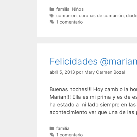
Categorías
familia
,
Niños
Etiquetas
comunion
,
coronas de comunión
,
diad
1 comentario
Felicidades @marian
abril 5, 2013
por
Mary Carmen Bozal
Buenas noches!!! Hoy cambio la hora
Marian!!! Ella es mi prima y es de 
ha estado a mi lado siempre en la
acontecimiento ver que una de la
Categorías
familia
1 comentario