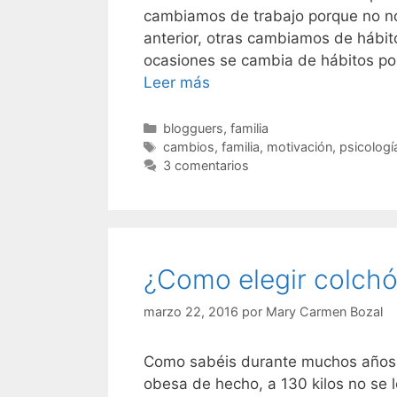
cambiamos de trabajo porque no n
anterior, otras cambiamos de hábit
ocasiones se cambia de hábitos por 
A
Leer más
veces
los
Categorías
blogguers
,
familia
Etiquetas
cambios
cambios
,
familia
,
motivación
,
psicologí
3 comentarios
son
necesarios…
¿Como elegir colch
marzo 22, 2016
por
Mary Carmen Bozal
Como sabéis durante muchos años 
obesa de hecho, a 130 kilos no se