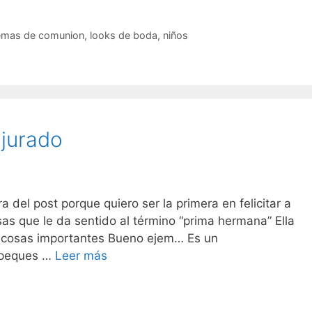
de
Comunión
diferentes
emas de comunion
,
looks de boda
,
niños
en
Zaragoza
jurado
 del post porque quiero ser la primera en felicitar a
esas que le da sentido al término “prima hermana” Ella
s cosas importantes Bueno ejem… Es un
Felicidades
s peques …
Leer más
@marianjurado