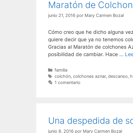
Maratón de Colchon
junio 21, 2016
por
Mary Carmen Bozal
Cómo creo que he dicho alguna vez
quiere decir que ya no tenemos col
Gracias al Maratón de colchones Az
posibilidad de cambiar. Hace …
Le
Categorías
familia
Etiquetas
colchón
,
colchones aznar
,
descanso
,
h
1 comentario
Una despedida de so
junio 8, 2016
por
Mary Carmen Bozal