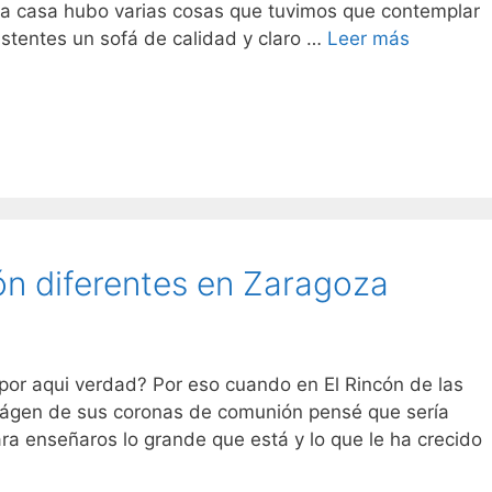
a casa hubo varias cosas que tuvimos que contemplar
¿Como
sistentes un sofá de calidad y claro …
Leer más
elegir
colchón
con
sobrepes
n diferentes en Zaragoza
r aqui verdad? Por eso cuando en El Rincón de las
mágen de sus coronas de comunión pensé que sería
ara enseñaros lo grande que está y lo que le ha crecido
Coronas
s