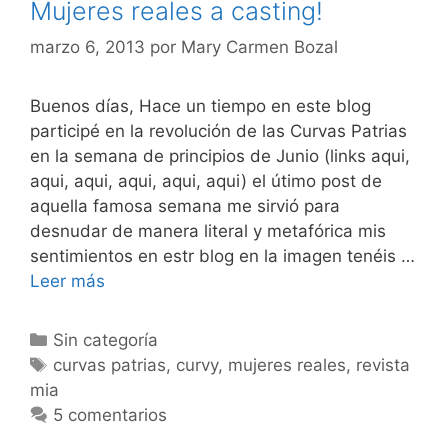
Mujeres reales a casting!
marzo 6, 2013
por
Mary Carmen Bozal
Buenos días, Hace un tiempo en este blog
participé en la revolución de las Curvas Patrias
en la semana de principios de Junio (links aqui,
aqui, aqui, aqui, aqui, aqui) el útimo post de
aquella famosa semana me sirvió para
desnudar de manera literal y metafórica mis
sentimientos en estr blog en la imagen tenéis …
Mujeres
Leer más
reales
a
Categorías
Sin categoría
casting!
Etiquetas
curvas patrias
,
curvy
,
mujeres reales
,
revista
mia
5 comentarios