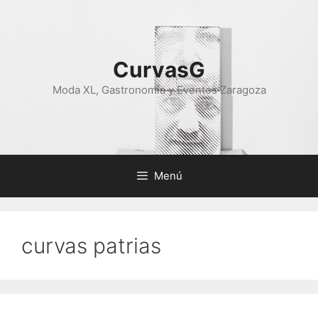
Saltar
al
contenido
CurvasG
Moda XL, Gastronomía y Eventos Zaragoza
Menú
curvas patrias