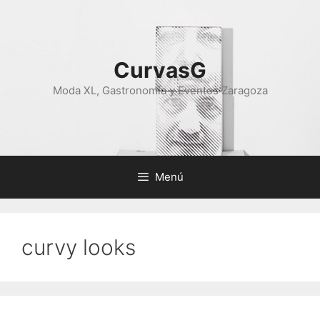
Saltar
al
contenido
CurvasG
Moda XL, Gastronomía y Eventos Zaragoza
Menú
curvy looks