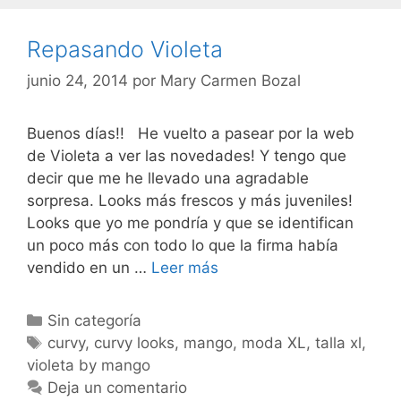
Repasando Violeta
junio 24, 2014
por
Mary Carmen Bozal
Buenos días!! He vuelto a pasear por la web
de Violeta a ver las novedades! Y tengo que
decir que me he llevado una agradable
sorpresa. Looks más frescos y más juveniles!
Looks que yo me pondría y que se identifican
un poco más con todo lo que la firma había
Repasando
vendido en un …
Leer más
Violeta
Categorías
Sin categoría
Etiquetas
curvy
,
curvy looks
,
mango
,
moda XL
,
talla xl
,
violeta by mango
Deja un comentario