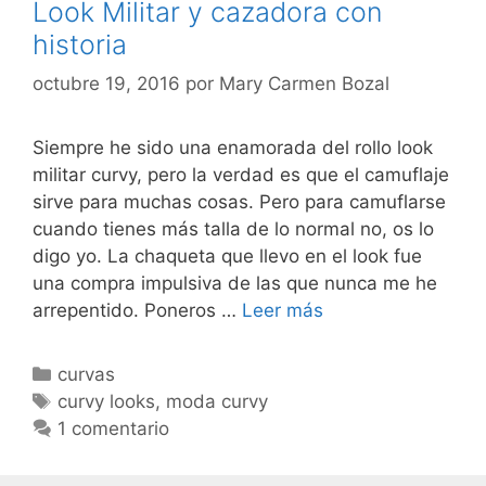
Look Militar y cazadora con
historia
octubre 19, 2016
por
Mary Carmen Bozal
Siempre he sido una enamorada del rollo look
militar curvy, pero la verdad es que el camuflaje
sirve para muchas cosas. Pero para camuflarse
cuando tienes más talla de lo normal no, os lo
digo yo. La chaqueta que llevo en el look fue
una compra impulsiva de las que nunca me he
Look
arrepentido. Poneros …
Leer más
Militar
y
Categorías
curvas
cazadora
Etiquetas
curvy looks
,
moda curvy
con
1 comentario
historia