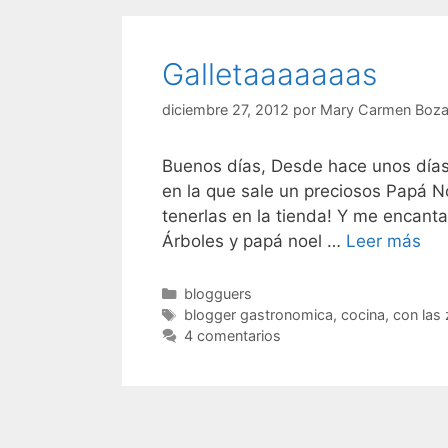
Galletaaaaaaas
diciembre 27, 2012
por
Mary Carmen Boza
Buenos días, Desde hace unos días 
en la que sale un preciosos Papá N
tenerlas en la tienda! Y me encan
Gal
Árboles y papá noel …
Leer más
Categorías
blogguers
Etiquetas
blogger gastronomica
,
cocina
,
con las
4 comentarios