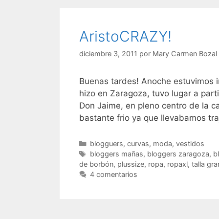
AristoCRAZY!
diciembre 3, 2011
por
Mary Carmen Bozal
Buenas tardes! Anoche estuvimos in
hizo en Zaragoza, tuvo lugar a part
Don Jaime, en pleno centro de la c
bastante frio ya que llevabamos tr
Categorías
blogguers
,
curvas
,
moda
,
vestidos
Etiquetas
bloggers mañas
,
bloggers zaragoza
,
b
de borbón
,
plussize
,
ropa
,
ropaxl
,
talla gr
4 comentarios