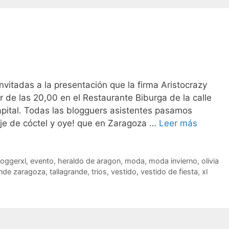
vitadas a la presentación que la firma Aristocrazy
ir de las 20,00 en el Restaurante Biburga de la calle
apital. Todas las blogguers asistentes pasamos
Aristo
aje de cóctel y oye! que en Zaragoza …
Leer más
loggerxl
,
evento
,
heraldo de aragon
,
moda
,
moda invierno
,
olivia
ande zaragoza
,
tallagrande
,
trios
,
vestido
,
vestido de fiesta
,
xl