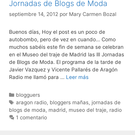
Jornadas de Blogs de Moda
septiembre 14, 2012
por
Mary Carmen Bozal
Buenos días, Hoy el post es un poco de
autobombo, pero de vez en cuando… Como
muchos sabéis este fin de semana se celebran
en el Museo del traje de Madrid las III Jornadas
de Blogs de Moda. El programa de la tarde de
Javier Vazquez y Vicente Pallarés de Aragón
Jornadas
Radio me llamó para …
Leer más
de
Blogs
Categorías
blogguers
de
Etiquetas
aragon radio
,
bloggers mañas
,
jornadas de
Moda
blogs de moda
,
madrid
,
museo del traje
,
radio
1 comentario