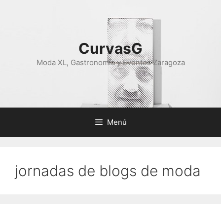
Saltar
al
contenido
CurvasG
Moda XL, Gastronomía y Eventos Zaragoza
Menú
jornadas de blogs de moda