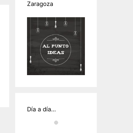
Zaragoza
by
bién
enteTeruel
Día a día…