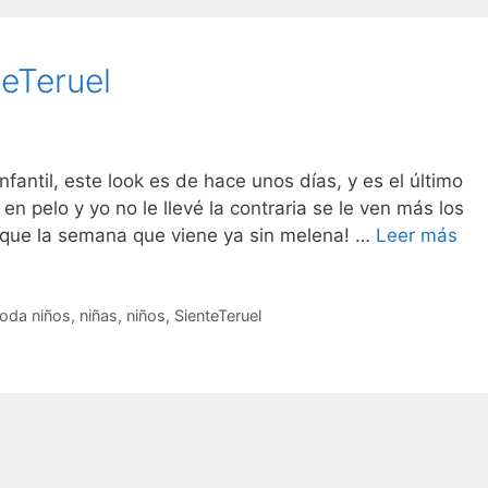
eTeruel
fantil, este look es de hace unos días, y es el último
n pelo y yo no le llevé la contraria se le ven más los
Ga
sí que la semana que viene ya sin melena! …
Leer más
tam
#si
oda niños
,
niñas
,
niños
,
SienteTeruel