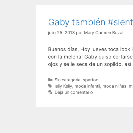
Gaby también #sient
julio 25, 2013
por
Mary Carmen Bozal
Buenos días, Hoy jueves toca look in
con la melena! Gaby quiso cortarse e
ojos y se le seca de un soplido, a
Categorías
Sin categoría
,
spartoo
Etiquetas
lelly Kelly
,
moda infantil
,
moda nilñas
,
m
Deja un comentario