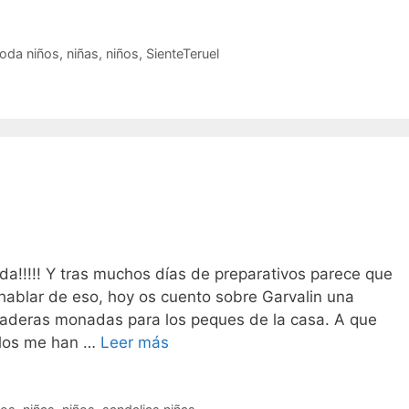
tam
#si
oda niños
,
niñas
,
niños
,
SienteTeruel
a!!!!! Y tras muchos días de preparativos parece que
 hablar de eso, hoy os cuento sobre Garvalin una
aderas monadas para los peques de la casa. A que
Pasitos…
llos me han …
Leer más