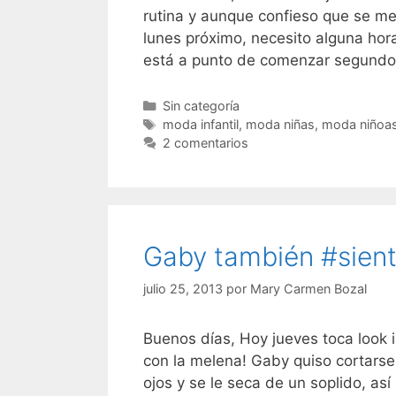
rutina y aunque confieso que se me 
lunes próximo, necesito alguna hora
está a punto de comenzar segund
Categorías
Sin categoría
Etiquetas
moda infantil
,
moda niñas
,
moda niñoa
2 comentarios
Gaby también #sient
julio 25, 2013
por
Mary Carmen Bozal
Buenos días, Hoy jueves toca look in
con la melena! Gaby quiso cortarse e
ojos y se le seca de un soplido, a