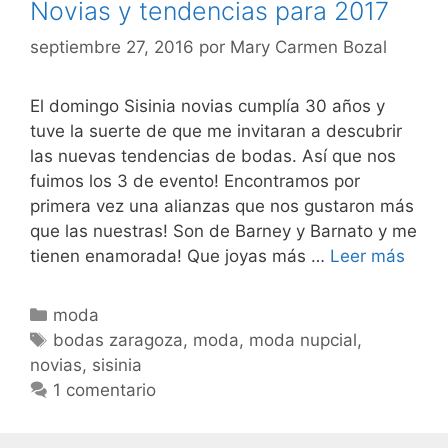
Novias y tendencias para 2017
septiembre 27, 2016
por
Mary Carmen Bozal
El domingo Sisinia novias cumplía 30 años y
tuve la suerte de que me invitaran a descubrir
las nuevas tendencias de bodas. Así que nos
fuimos los 3 de evento! Encontramos por
primera vez una alianzas que nos gustaron más
que las nuestras! Son de Barney y Barnato y me
Novi
tienen enamorada! Que joyas más …
Leer más
y
tend
Categorías
moda
para
Etiquetas
bodas zaragoza
,
moda
,
moda nupcial
,
2017
novias
,
sisinia
1 comentario