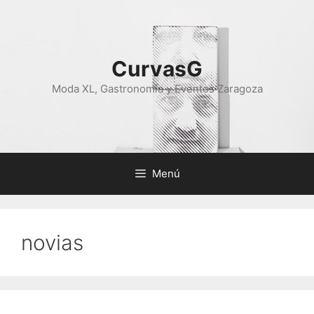
Saltar
al
contenido
CurvasG
Moda XL, Gastronomía y Eventos Zaragoza
Menú
novias