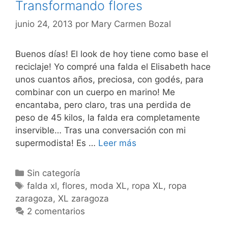
Transformando flores
junio 24, 2013
por
Mary Carmen Bozal
Buenos días! El look de hoy tiene como base el
reciclaje! Yo compré una falda el Elisabeth hace
unos cuantos años, preciosa, con godés, para
combinar con un cuerpo en marino! Me
encantaba, pero claro, tras una perdida de
peso de 45 kilos, la falda era completamente
inservible… Tras una conversación con mi
Transformando
supermodista! Es …
Leer más
flores
Categorías
Sin categoría
Etiquetas
falda xl
,
flores
,
moda XL
,
ropa XL
,
ropa
zaragoza
,
XL zaragoza
2 comentarios