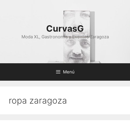
Saltar
al
contenido
CurvasG
Moda XL, Gastronomía y Eventos Zaragoza
Menú
ropa zaragoza