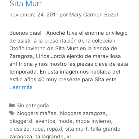
Sita Murt
noviembre 24, 2011
por
Mary Carmen Bozal
Buenos dias! Anoche tuve el enorme privilegio
de asistir a la presentación de la coleccion
Otoño Invierno de Sita Murt en la tienda de
Zaragoza, Lirios Jordá ejercio de maravillosa
anfitriona y nos mostro las piezas clave de esta
temporada. En esta imagen nos hablaba del
estilo años 40 muy presente para Sita este …
Sita
Leer más
Murt
Categorías
Sin categoría
Etiquetas
bloggers mañas
,
bloggers zaragoza
,
bloggerxl
,
eventos
,
moda
,
moda invierno
,
plussize
,
ropa
,
ropaxl
,
sita murt
,
talla grande
zaragoza
,
tallagrande
,
xl