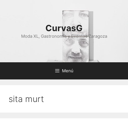
Saltar
al
contenido
CurvasG
Moda XL, Gastronomía y Eventos Zaragoza
Menú
sita murt