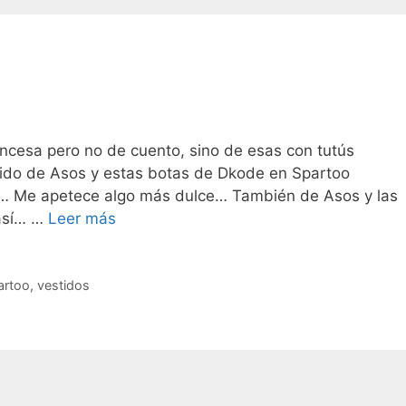
ncesa pero no de cuento, sino de esas con tutús
tido de Asos y estas botas de Dkode en Spartoo
… Me apetece algo más dulce… También de Asos y las
Princesa
 así… …
Leer más
rockera
artoo
,
vestidos