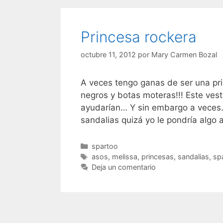
Princesa rockera
octubre 11, 2012
por
Mary Carmen Bozal
A veces tengo ganas de ser una pri
negros y botas moteras!!! Este ves
ayudarían… Y sin embargo a veces
sandalias quizá yo le pondría algo
Categorías
spartoo
Etiquetas
asos
,
melissa
,
princesas
,
sandalias
,
sp
Deja un comentario