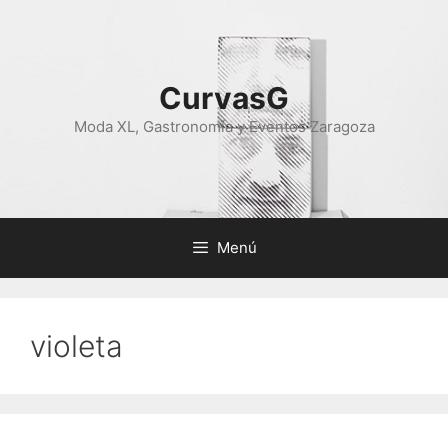
Saltar
al
contenido
CurvasG
Moda XL, Gastronomía y Eventos Zaragoza
Menú
violeta