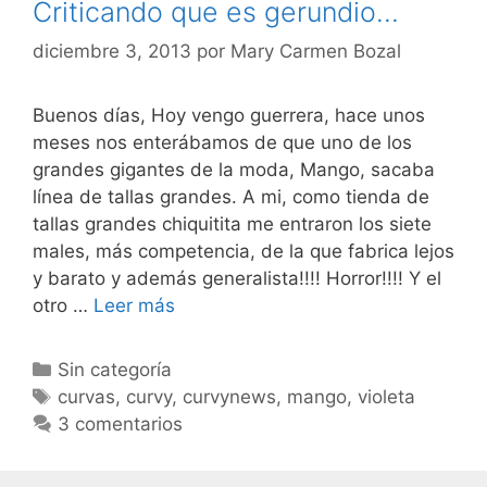
Criticando que es gerundio…
diciembre 3, 2013
por
Mary Carmen Bozal
Buenos días, Hoy vengo guerrera, hace unos
meses nos enterábamos de que uno de los
grandes gigantes de la moda, Mango, sacaba
línea de tallas grandes. A mi, como tienda de
tallas grandes chiquitita me entraron los siete
males, más competencia, de la que fabrica lejos
y barato y además generalista!!!! Horror!!!! Y el
Criticando
otro …
Leer más
que
es
Categorías
Sin categoría
gerundio…
Etiquetas
curvas
,
curvy
,
curvynews
,
mango
,
violeta
3 comentarios