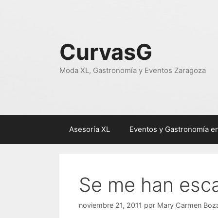
Saltar
al
contenido
CurvasG
Moda XL, Gastronomía y Eventos Zaragoza
Asesoría XL
Eventos y Gastronomía e
Se me han es
noviembre 21, 2011
por
Mary Carmen Boza