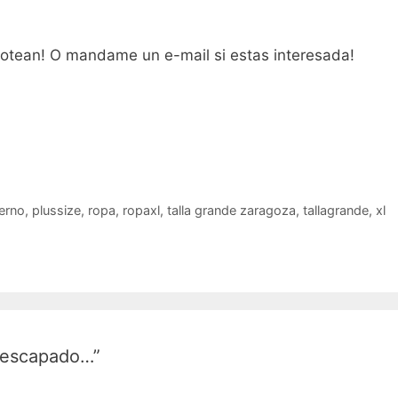
lotean! O mandame un e-mail si estas interesada!
erno
,
plussize
,
ropa
,
ropaxl
,
talla grande zaragoza
,
tallagrande
,
xl
 escapado…”