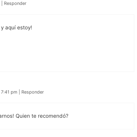
m
|
Responder
y aquí estoy!
s 7:41 pm
|
Responder
tarnos! Quien te recomendó?