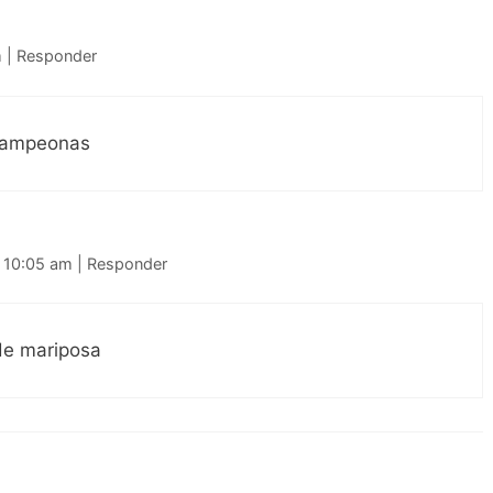
m
|
Responder
 campeonas
s 10:05 am
|
Responder
de mariposa