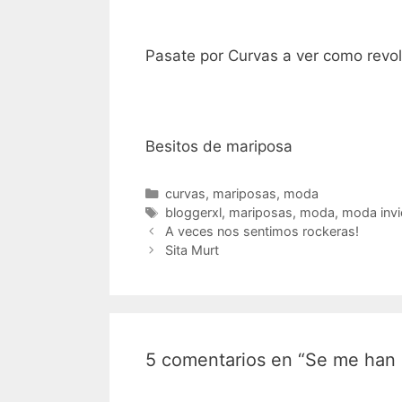
Pasate por Curvas a ver como revo
Besitos de mariposa
Categorías
curvas
,
mariposas
,
moda
Etiquetas
bloggerxl
,
mariposas
,
moda
,
moda invi
Navegación
A veces nos sentimos rockeras!
de
Sita Murt
entradas
5 comentarios en “Se me han