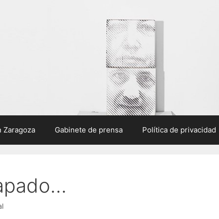
n Zaragoza
Gabinete de prensa
Política de privacidad
capado…
l