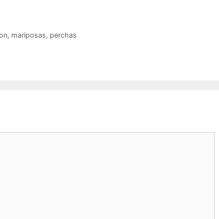
ion
,
mariposas
,
perchas