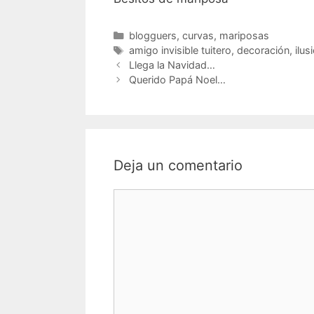
Categorías
blogguers
,
curvas
,
mariposas
Etiquetas
amigo invisible tuitero
,
decoración
,
ilus
Navegación
Llega la Navidad…
de
Querido Papá Noel…
entradas
Deja un comentario
Comentario