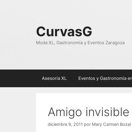
Saltar
al
contenido
CurvasG
Moda XL, Gastronomía y Eventos Zaragoza
Asesoría XL
Eventos y Gastronomía e
Amigo invisible 
diciembre 9, 2011
por
Mary Carmen Bozal