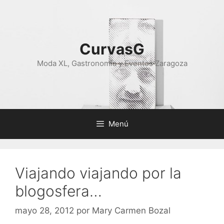
Saltar
al
contenido
CurvasG
Moda XL, Gastronomía y Eventos Zaragoza
Menú
Viajando viajando por la
blogosfera…
mayo 28, 2012
por
Mary Carmen Bozal