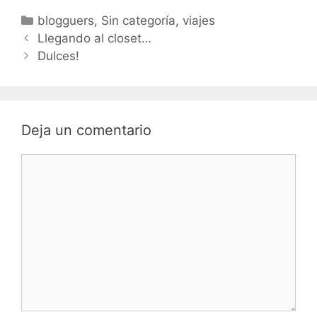
Categorías
blogguers
,
Sin categoría
,
viajes
Navegación
Llegando al closet…
de
Dulces!
entradas
Deja un comentario
Comentario