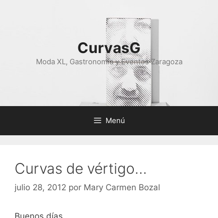
Saltar
al
contenido
CurvasG
Moda XL, Gastronomía y Eventos Zaragoza
Menú
Curvas de vértigo…
julio 28, 2012
por
Mary Carmen Bozal
Buenos días,