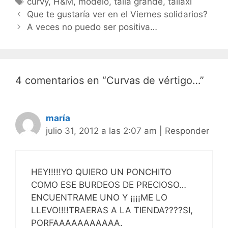
Etiquetas
curvy
,
H&M
,
modelo
,
talla grande
,
tallaxl
Navegación
Que te gustaría ver en el Viernes solidarios?
de
A veces no puedo ser positiva…
entradas
4 comentarios en “Curvas de vértigo…”
maría
julio 31, 2012 a las 2:07 am
|
Responder
HEY!!!!!YO QUIERO UN PONCHITO
COMO ESE BURDEOS DE PRECIOSO…
ENCUENTRAME UNO Y ¡¡¡¡ME LO
LLEVO!!!!TRAERAS A LA TIENDA????SI,
PORFAAAAAAAAAAA.