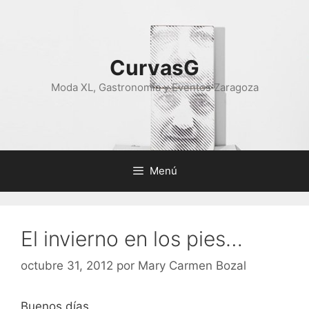
Saltar
al
contenido
CurvasG
Moda XL, Gastronomía y Eventos Zaragoza
Menú
El invierno en los pies…
octubre 31, 2012
por
Mary Carmen Bozal
Buenos días,