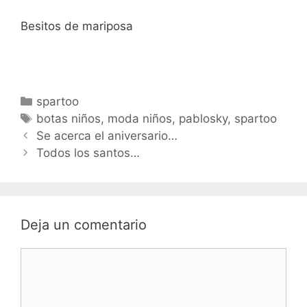
Besitos de mariposa
Categorías
spartoo
Etiquetas
botas niños
,
moda niños
,
pablosky
,
spartoo
Navegación
Se acerca el aniversario…
de
Todos los santos…
entradas
Deja un comentario
Comentario