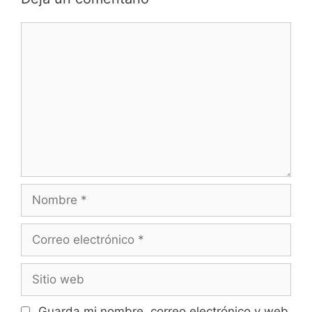
Comentario
Nombre
Correo
electrónico
Sitio
web
Guarda mi nombre, correo electrónico y web