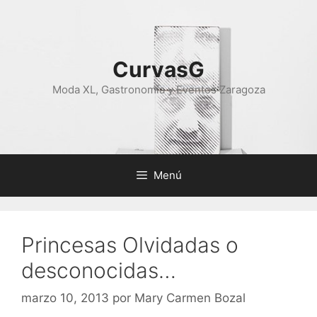
Saltar
al
contenido
CurvasG
Moda XL, Gastronomía y Eventos Zaragoza
Menú
Princesas Olvidadas o
desconocidas…
marzo 10, 2013
por
Mary Carmen Bozal