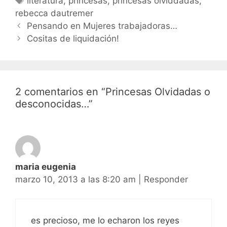
literatura
,
princesas
,
princesas olviddadas
,
rebecca dautremer
Navegación
Pensando en Mujeres trabajadoras…
de
Cositas de liquidación!
entradas
2 comentarios en “Princesas Olvidadas o
desconocidas…”
maria eugenia
marzo 10, 2013 a las 8:20 am
|
Responder
es precioso, me lo echaron los reyes