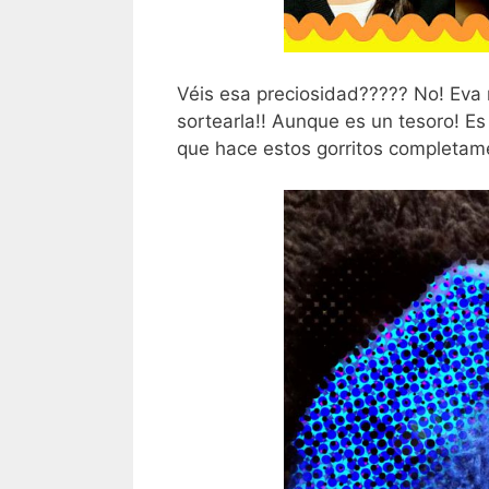
Véis esa preciosidad????? No! Eva 
sortearla!! Aunque es un tesoro! E
que hace estos gorritos completame