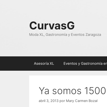
Saltar
al
contenido
CurvasG
Moda XL, Gastronomía y Eventos Zaragoza
Asesoría XL
Eventos y Gastronomía e
Ya somos 1500
abril 3, 2013
por
Mary Carmen Bozal