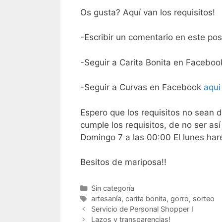
Os gusta? Aquí van los requisitos!
-Escribir un comentario en este pos
-Seguir a Carita Bonita en Facebo
-Seguir a Curvas en Facebook
aqui
Espero que los requisitos no sean 
cumple los requisitos, de no ser así
Domingo 7 a las 00:00 El lunes haré
Besitos de mariposa!!
Categorías
Sin categoría
Etiquetas
artesanía
,
carita bonita
,
gorro
,
sorteo
Navegación
Servicio de Personal Shopper I
de
Lazos y transparencias!