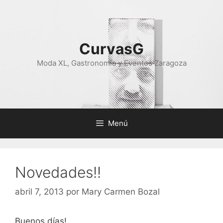
Saltar
al
contenido
CurvasG
Moda XL, Gastronomía y Eventos Zaragoza
Menú
Novedades!!
abril 7, 2013
por
Mary Carmen Bozal
Buenos días!