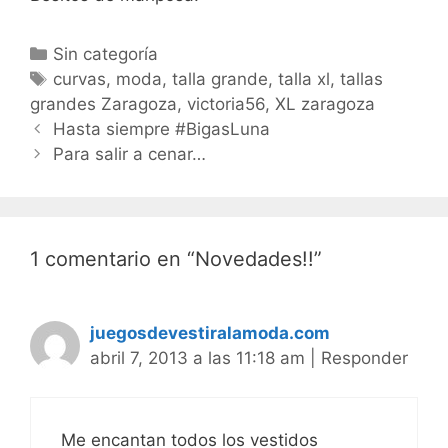
Categorías
Sin categoría
Etiquetas
curvas
,
moda
,
talla grande
,
talla xl
,
tallas
grandes Zaragoza
,
victoria56
,
XL zaragoza
Navegación
Hasta siempre #BigasLuna
de
Para salir a cenar…
entradas
1 comentario en “Novedades!!”
juegosdevestiralamoda.com
abril 7, 2013 a las 11:18 am
|
Responder
Me encantan todos los vestidos