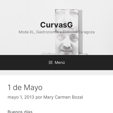
Saltar
al
contenido
CurvasG
Moda XL, Gastronomía y Eventos Zaragoza
Menú
1 de Mayo
mayo 1, 2013
por
Mary Carmen Bozal
Buenos días,