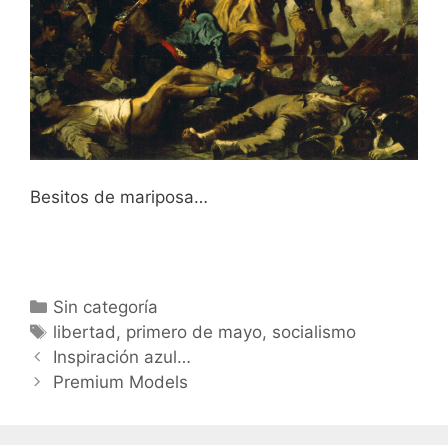
Besitos de mariposa…
Categorías
Sin categoría
Etiquetas
libertad
,
primero de mayo
,
socialismo
Navegación
Inspiración azul…
de
Premium Models
entradas