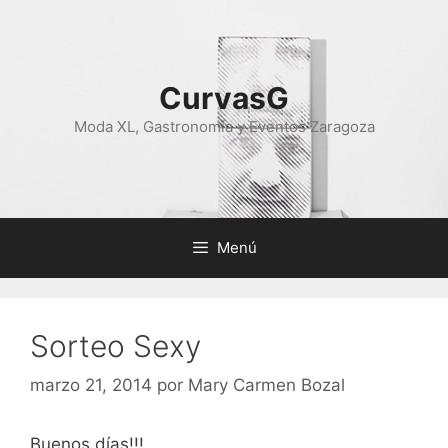
Saltar
al
contenido
CurvasG
Moda XL, Gastronomía y Eventos Zaragoza
Menú
Sorteo Sexy
marzo 21, 2014
por
Mary Carmen Bozal
Buenos días!!!