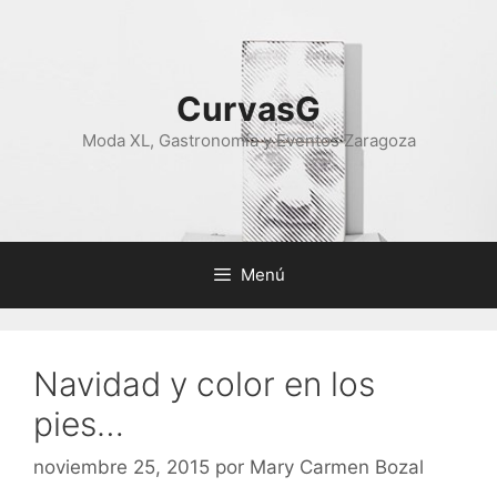
Saltar
al
contenido
CurvasG
Moda XL, Gastronomía y Eventos Zaragoza
Menú
Navidad y color en los
pies…
noviembre 25, 2015
por
Mary Carmen Bozal