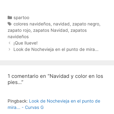
Categorías
spartoo
Etiquetas
colores navideños
,
navidad
,
zapato negro
,
zapato rojo
,
zapatos Navidad
,
zapatos
navideños
Navegación
¡Que llueve!
de
Look de Nochevieja en el punto de mira…
entradas
1 comentario en “Navidad y color en los
pies…”
Pingback:
Look de Nochevieja en el punto de
mira... - Curvas G