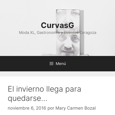
Saltar
al
contenido
CurvasG
Moda XL, Gastronomía y Eventos Zaragoza
Menú
El invierno llega para
quedarse…
noviembre 6, 2016
por
Mary Carmen Bozal