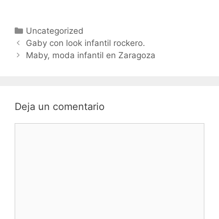
Categorías
Uncategorized
Navegación
Gaby con look infantil rockero.
de
Maby, moda infantil en Zaragoza
entradas
Deja un comentario
Comentario