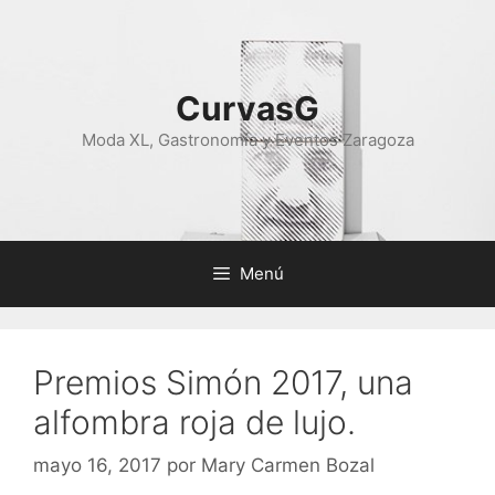
Saltar
al
contenido
CurvasG
Moda XL, Gastronomía y Eventos Zaragoza
Menú
Premios Simón 2017, una
alfombra roja de lujo.
mayo 16, 2017
por
Mary Carmen Bozal