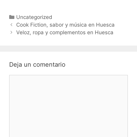
Categorías
Uncategorized
Navegación
Cook Fiction, sabor y música en Huesca
de
Veloz, ropa y complementos en Huesca
entradas
Deja un comentario
Comentario