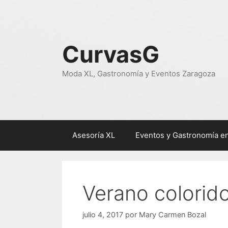
Saltar
al
contenido
CurvasG
Moda XL, Gastronomía y Eventos Zaragoza
Asesoría XL
Eventos y Gastronomía e
Verano colorid
julio 4, 2017
por
Mary Carmen Bozal