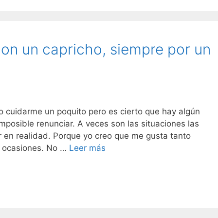
con un capricho, siempre por un
 cuidarme un poquito pero es cierto que hay algún
 imposible renunciar. A veces son las situaciones las
r en realidad. Porque yo creo que me gusta tanto
Si
n ocasiones. No …
Leer más
tengo
que
pecar
con
un