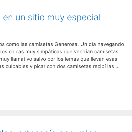
capricho,
siempre
en un sitio muy especial
por
un
motivo…
alos como las camisetas Generosa. Un día navegando
 dos chicas muy simpáticas que vendían camisetas
muy llamativo salvo por los lemas que llevan esas
s culpables y picar con dos camisetas recibí las …