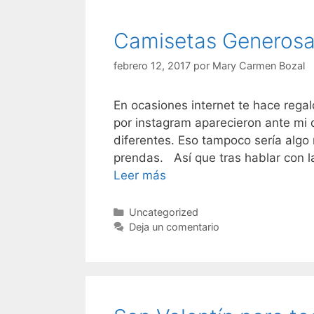
Camisetas Generosa 
febrero 12, 2017
por
Mary Carmen Bozal
En ocasiones internet te hace reg
por instagram aparecieron ante mi
diferentes. Eso tampoco sería algo 
prendas. Así que tras hablar con la
Camisetas
Leer más
Generosa
en
Categorías
Uncategorized
un
Deja un comentario
sitio
muy
especial