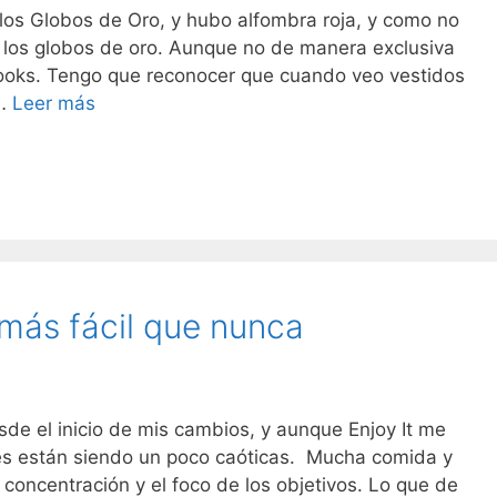
los Globos de Oro, y hubo alfombra roja, y como no
 los globos de oro. Aunque no de manera exclusiva
looks. Tengo que reconocer que cuando veo vestidos
Vestidos
 …
Leer más
Curvy
en
los
Globos
de
Oro,
mis
 más fácil que nunca
favoritos
e el inicio de mis cambios, y aunque Enjoy It me
s están siendo un poco caóticas. Mucha comida y
concentración y el foco de los objetivos. Lo que de