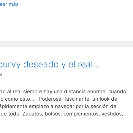
Enjoy
eer más
It
comer
sano
más
fácil
que
nunca
curvy deseado y el real…
l
do al real siempre hay una distancia enorme, cuando
lgo como esto… Poderosa, fascinante, un look de
ápidamente empiezo a navegar por la sección de
e todo. Zapatos, bolsos, complementos, vestidos,