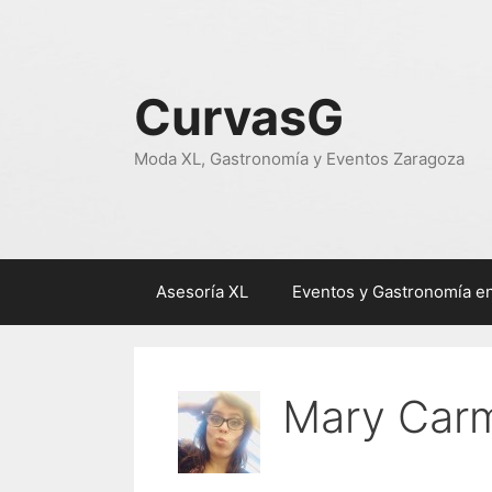
Saltar
al
contenido
CurvasG
Moda XL, Gastronomía y Eventos Zaragoza
Asesoría XL
Eventos y Gastronomía e
Mary Car