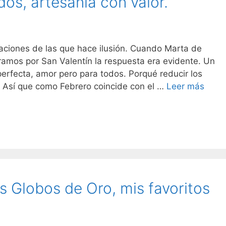
dos, artesanía con valor.
raciones de las que hace ilusión. Cuando Marta de
amos por San Valentín la respuesta era evidente. Un
rfecta, amor pero para todos. Porqué reducir los
San
a. Así que como Febrero coincide con el …
Leer más
Valen
para
todos
artes
con
valor.
s Globos de Oro, mis favoritos