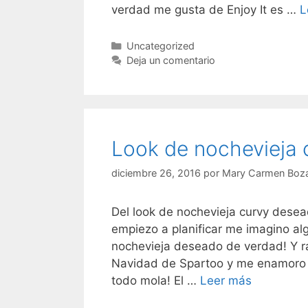
verdad me gusta de Enjoy It es …
L
Categorías
Uncategorized
Deja un comentario
Look de nochevieja 
diciembre 26, 2016
por
Mary Carmen Boza
Del look de nochevieja curvy desea
empiezo a planificar me imagino a
nochevieja deseado de verdad! Y r
Navidad de Spartoo y me enamoro d
Look
todo mola! El …
Leer más
de