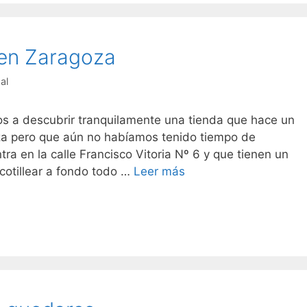
 en Zaragoza
al
 a descubrir tranquilamente una tienda que hace un
za pero que aún no habíamos tenido tiempo de
ra en la calle Francisco Vitoria Nº 6 y que tienen un
Maby,
otillear a fondo todo …
Leer más
moda
infantil
en
Zaragoza