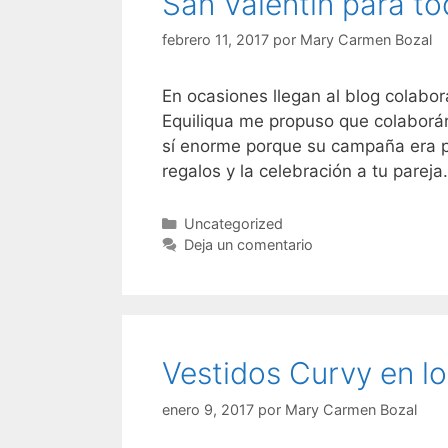
San Valentín para to
febrero 11, 2017
por
Mary Carmen Bozal
En ocasiones llegan al blog colabo
Equiliqua me propuso que colaborár
sí enorme porque su campaña era pe
regalos y la celebración a tu parej
Categorías
Uncategorized
Deja un comentario
Vestidos Curvy en lo
enero 9, 2017
por
Mary Carmen Bozal