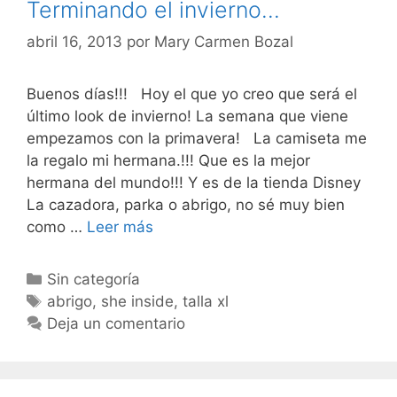
Terminando el invierno…
abril 16, 2013
por
Mary Carmen Bozal
Buenos días!!! Hoy el que yo creo que será el
último look de invierno! La semana que viene
empezamos con la primavera! La camiseta me
la regalo mi hermana.!!! Que es la mejor
hermana del mundo!!! Y es de la tienda Disney
La cazadora, parka o abrigo, no sé muy bien
Terminando
como …
Leer más
el
invierno…
Categorías
Sin categoría
Etiquetas
abrigo
,
she inside
,
talla xl
Deja un comentario