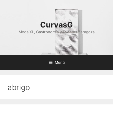
Saltar
al
contenido
CurvasG
Moda XL, Gastronomía y Eventos Zaragoza
Menú
abrigo