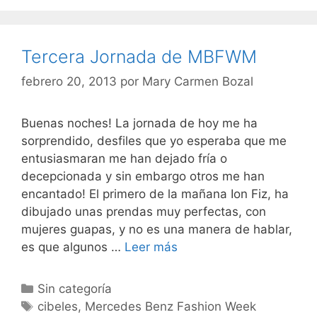
Tercera Jornada de MBFWM
febrero 20, 2013
por
Mary Carmen Bozal
Buenas noches! La jornada de hoy me ha
sorprendido, desfiles que yo esperaba que me
entusiasmaran me han dejado fría o
decepcionada y sin embargo otros me han
encantado! El primero de la mañana Ion Fiz, ha
dibujado unas prendas muy perfectas, con
mujeres guapas, y no es una manera de hablar,
Tercera
es que algunos …
Leer más
Jornada
de
Categorías
Sin categoría
MBFWM
Etiquetas
cibeles
,
Mercedes Benz Fashion Week