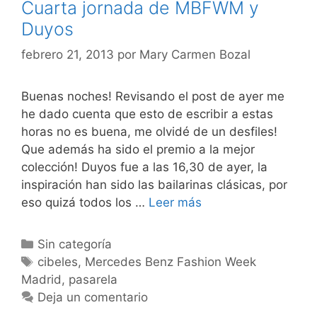
Cuarta jornada de MBFWM y
Duyos
febrero 21, 2013
por
Mary Carmen Bozal
Buenas noches! Revisando el post de ayer me
he dado cuenta que esto de escribir a estas
horas no es buena, me olvidé de un desfiles!
Que además ha sido el premio a la mejor
colección! Duyos fue a las 16,30 de ayer, la
inspiración han sido las bailarinas clásicas, por
Cuarta
eso quizá todos los …
Leer más
jornada
de
Categorías
Sin categoría
MBFWM
Etiquetas
cibeles
,
Mercedes Benz Fashion Week
y
Madrid
,
pasarela
Duyos
Deja un comentario