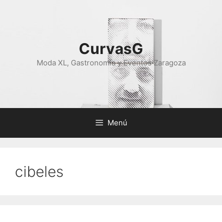
Saltar
al
contenido
CurvasG
Moda XL, Gastronomía y Eventos Zaragoza
Menú
cibeles