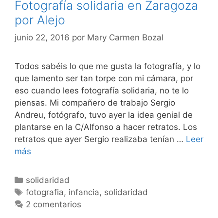
Fotografía solidaria en Zaragoza
por Alejo
junio 22, 2016
por
Mary Carmen Bozal
Todos sabéis lo que me gusta la fotografía, y lo
que lamento ser tan torpe con mi cámara, por
eso cuando lees fotografía solidaria, no te lo
piensas. Mi compañero de trabajo Sergio
Andreu, fotógrafo, tuvo ayer la idea genial de
plantarse en la C/Alfonso a hacer retratos. Los
retratos que ayer Sergio realizaba tenían …
Leer
Fotografía
más
solidaria
en
Categorías
solidaridad
Zaragoza
Etiquetas
fotografia
,
infancia
,
solidaridad
por
2 comentarios
Alejo