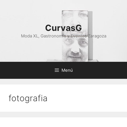
Saltar
al
contenido
CurvasG
Moda XL, Gastronomía y Eventos Zaragoza
Menú
fotografia