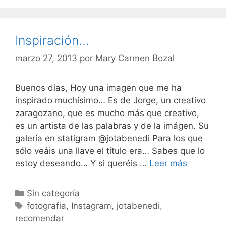
Inspiración…
marzo 27, 2013
por
Mary Carmen Bozal
Buenos días, Hoy una imagen que me ha
inspirado muchísimo… Es de Jorge, un creativo
zaragozano, que es mucho más que creativo,
es un artista de las palabras y de la imágen. Su
galería en statigram @jotabenedi Para los que
sólo veáis una llave el título era… Sabes que lo
Inspiraci
estoy deseando… Y si queréis …
Leer más
Categorías
Sin categoría
Etiquetas
fotografia
,
Instagram
,
jotabenedi
,
recomendar