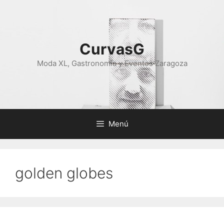
Saltar
al
contenido
CurvasG
Moda XL, Gastronomía y Eventos Zaragoza
Menú
golden globes