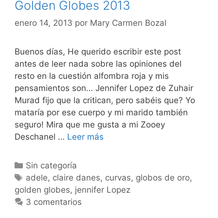
Golden Globes 2013
enero 14, 2013
por
Mary Carmen Bozal
Buenos días, He querido escribir este post
antes de leer nada sobre las opiniones del
resto en la cuestión alfombra roja y mis
pensamientos son… Jennifer Lopez de Zuhair
Murad fijo que la critican, pero sabéis que? Yo
mataría por ese cuerpo y mi marido también
seguro! Mira que me gusta a mi Zooey
Golden
Deschanel …
Leer más
Globes
2013
Categorías
Sin categoría
Etiquetas
adele
,
claire danes
,
curvas
,
globos de oro
,
golden globes
,
jennifer Lopez
3 comentarios