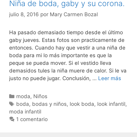
Niña de boda, gaby y su corona.
julio 8, 2016
por
Mary Carmen Bozal
Ha pasado demasiado tiempo desde el último
gaby jueves. Estas fotos son practicamente de
entonces. Cuando hay que vestir a una niña de
boda para mi lo más importante es que la
peque se pueda mover. Si el vestido lleva
demasidos tules la niña muere de calor. Si le va
Niña
justo no puede jugar. Conclusión, …
Leer más
de
boda,
Categorías
moda
,
Niños
gaby
Etiquetas
boda
,
bodas y niños
,
look boda
,
look infantil
,
y
moda infantil
su
1 comentario
corona