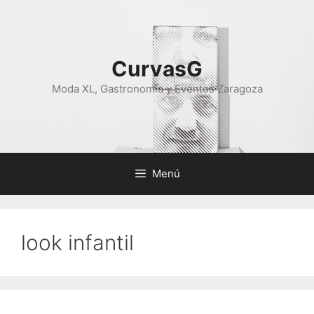
Saltar
al
contenido
CurvasG
Moda XL, Gastronomía y Eventos Zaragoza
Menú
look infantil