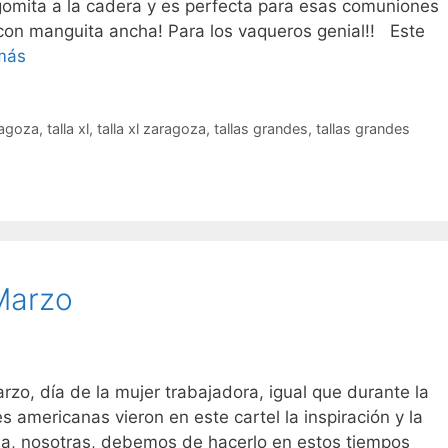
 gomita a la cadera y es perfecta para esas comuniones
 manguita ancha! Para los vaqueros genial!! Este
Lo
más
nuevo
ya
está
agoza
,
talla xl
,
talla xl zaragoza
,
tallas grandes
,
tallas grandes
aquí!
Marzo
rzo, día de la mujer trabajadora, igual que durante la
americanas vieron en este cartel la inspiración y la
riba, nosotras, debemos de hacerlo en estos tiempos