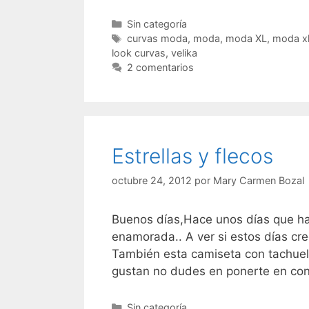
Categorías
Sin categoría
Etiquetas
curvas moda
,
moda
,
moda XL
,
moda xl
look curvas
,
velika
2 comentarios
Estrellas y flecos
octubre 24, 2012
por
Mary Carmen Bozal
Buenos días,Hace unos días que ha 
enamorada.. A ver si estos días cr
También esta camiseta con tachuelas
gustan no dudes en ponerte en co
Categorías
Sin categoría