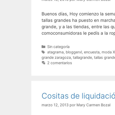
Buenos días, Hoy comienzo la sema
tallas grandes ha puesto en marcha 
grande, y a las tiendas, entre las 
comoconsumidoras le pedís a la rop
Categorías
Sin categoría
Etiquetas
atagrama
,
bloggerxl
,
encuesta
,
moda X
grande zaragoza
,
tallagrande
,
tallas grand
2 comentarios
Cositas de liquidaci
marzo 12, 2013
por
Mary Carmen Bozal