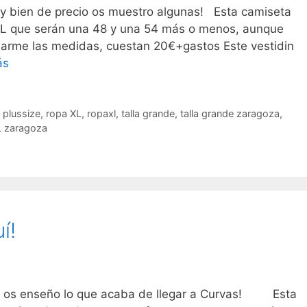
y bien de precio os muestro algunas! Esta camiseta
XL que serán una 48 y una 54 más o menos, aunque
iarme las medidas, cuestan 20€+gastos Este vestidin
Cositas
ás
de
liquidación!
,
plussize
,
ropa XL
,
ropaxl
,
talla grande
,
talla grande zaragoza
,
L zaragoza
í!
de os enseño lo que acaba de llegar a Curvas! Esta