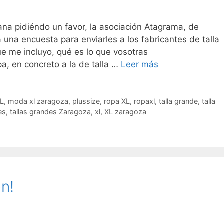
na pidiéndo un favor, la asociación Atagrama, de
una encuesta para enviarles a los fabricantes de talla
que me incluyo, qué es lo que vosotras
Reivindicamos
a, en concreto a la de talla …
Leer más
moda…
L
,
moda xl zaragoza
,
plussize
,
ropa XL
,
ropaxl
,
talla grande
,
talla
es
,
tallas grandes Zaragoza
,
xl
,
XL zaragoza
ón!