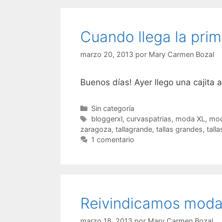
Cuando llega la pri
marzo 20, 2013
por
Mary Carmen Bozal
Buenos días! Ayer llego una cajita
Categorías
Sin categoría
Etiquetas
bloggerxl
,
curvaspatrias
,
moda XL
,
mod
zaragoza
,
tallagrande
,
tallas grandes
,
tall
1 comentario
Reivindicamos mod
marzo 18, 2013
por
Mary Carmen Bozal