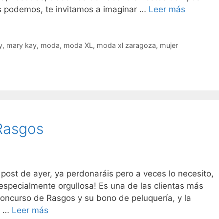
Celebra
ras podemos, te invitamos a imaginar …
Leer más
el
8
de
y
,
mary kay
,
moda
,
moda XL
,
moda xl zaragoza
,
mujer
Marzo
Rasgos
 post de ayer, ya perdonaráis pero a veces lo necesito,
especialmente orgullosa! Es una de las clientas más
oncurso de Rasgos y su bono de peluquería, y la
Total
r …
Leer más