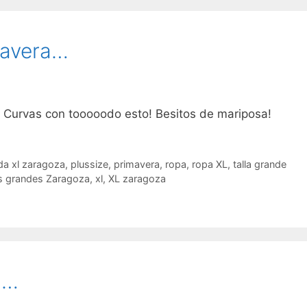
mavera…
 a Curvas con tooooodo esto! Besitos de mariposa!
a xl zaragoza
,
plussize
,
primavera
,
ropa
,
ropa XL
,
talla grande
as grandes Zaragoza
,
xl
,
XL zaragoza
a…