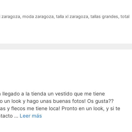
Look
Curvas+Rasgos
 zaragoza
,
moda zaragoza
,
talla xl zaragoza
,
tallas grandes
,
total
llegado a la tienda un vestido que me tiene
eo un look y hago unas buenas fotos! Os gusta??
 y flecos me tiene loca! Pronto en un look, y si te
Estrellas
ntacto …
Leer más
y
flecos