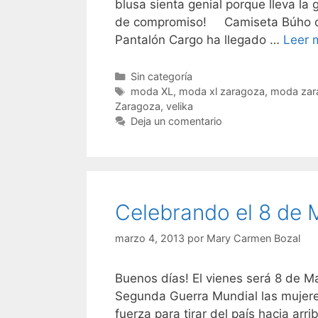
blusa sienta genial porque lleva la
de compromiso! Camiseta Búho con
Pantalón Cargo ha llegado …
Leer 
Categorías
Sin categoría
Etiquetas
moda XL
,
moda xl zaragoza
,
moda zar
Zaragoza
,
velika
Deja un comentario
Celebrando el 8 de 
marzo 4, 2013
por
Mary Carmen Bozal
Buenos días! El vienes será 8 de Ma
Segunda Guerra Mundial las mujeres 
fuerza para tirar del país hacia ar