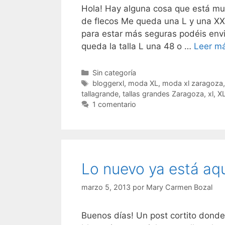
Hola! Hay alguna cosa que está mu
de flecos Me queda una L y una X
para estar más seguras podéis env
queda la talla L una 48 o …
Leer m
Categorías
Sin categoría
Etiquetas
bloggerxl
,
moda XL
,
moda xl zaragoza
tallagrande
,
tallas grandes Zaragoza
,
xl
,
X
1 comentario
Lo nuevo ya está aqu
marzo 5, 2013
por
Mary Carmen Bozal
Buenos días! Un post cortito don