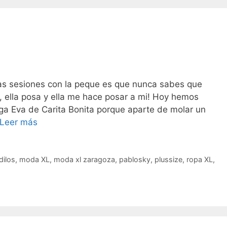
las sesiones con la peque es que nunca sabes que
mo, ella posa y ella me hace posar a mi! Hoy hemos
ga Eva de Carita Bonita porque aparte de molar un
Baby&Mum
Leer más
dilos
,
moda XL
,
moda xl zaragoza
,
pablosky
,
plussize
,
ropa XL
,