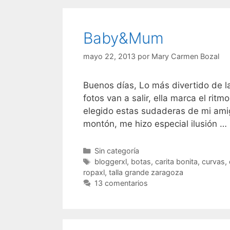
Baby&Mum
mayo 22, 2013
por
Mary Carmen Bozal
Buenos días, Lo más divertido de 
fotos van a salir, ella marca el rit
elegido estas sudaderas de mi ami
montón, me hizo especial ilusión …
Categorías
Sin categoría
Etiquetas
bloggerxl
,
botas
,
carita bonita
,
curvas
,
ropaxl
,
talla grande zaragoza
13 comentarios