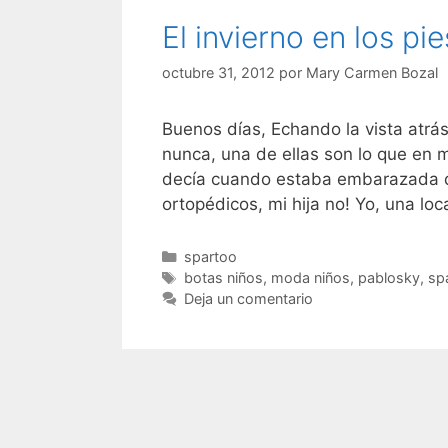
El invierno en los pi
octubre 31, 2012
por
Mary Carmen Bozal
Buenos días, Echando la vista atr
nunca, una de ellas son lo que en 
decía cuando estaba embarazada q
ortopédicos, mi hija no! Yo, una lo
Categorías
spartoo
Etiquetas
botas niños
,
moda niños
,
pablosky
,
sp
Deja un comentario