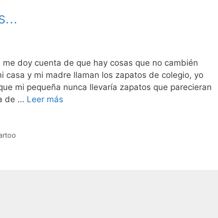
es…
ás me doy cuenta de que hay cosas que no cambién
mi casa y mi madre llaman los zapatos de colegio, yo
ue mi pequeña nunca llevaría zapatos que parecieran
El
ca de …
Leer más
invierno
en
los
artoo
pies…