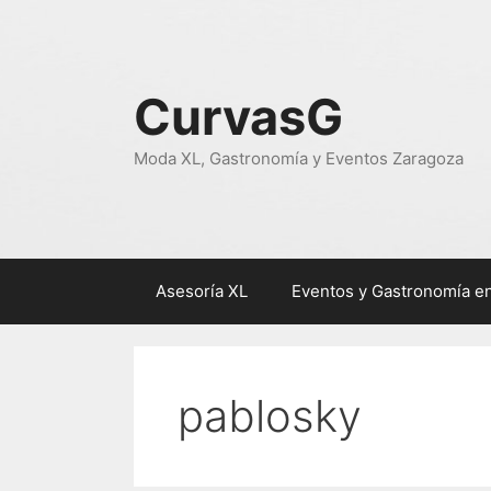
Saltar
al
contenido
CurvasG
Moda XL, Gastronomía y Eventos Zaragoza
Asesoría XL
Eventos y Gastronomía e
pablosky