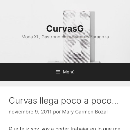
Saltar
al
contenido
CurvasG
Moda XL, Gastronomía y Eventos Zaragoza
Menú
Curvas llega poco a poco…
noviembre 9, 2011
por
Mary Carmen Bozal
Que feliz soy, voy a poder trabajar en lo que me