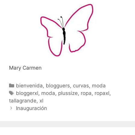
Mary Carmen
Categorías
bienvenida
,
blogguers
,
curvas
,
moda
Etiquetas
bloggerxl
,
moda
,
plussize
,
ropa
,
ropaxl
,
tallagrande
,
xl
Navegación
Inauguración
de
entradas